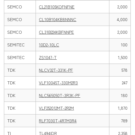
SEMCO
CL21B105KOFNFNE
2,000
SEMCO
CL10B104KB8NNNC
4,000
SEMCO
CL31B224KBFNNPE
2,000
SEMITEC
10D2-10LC
100
SEMITEC
ZS1047-T
1,500
TDK
NLCV32T-331K-PF
578
TDK
VLF10045T-330M2R3
247
TDK
NLC565050T-3R3K-PF
180
TDK
VLF252012MT-2R2M
1,870
TDK
RLF7030T-4R7M3R4
789
TI
TL494IDR
2,358