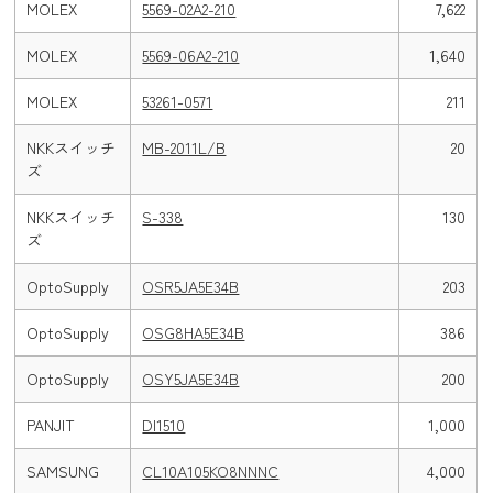
MOLEX
5569-02A2-210
7,622
MOLEX
5569-06A2-210
1,640
MOLEX
53261-0571
211
NKKスイッチ
MB-2011L/B
20
ズ
NKKスイッチ
S-338
130
ズ
OptoSupply
OSR5JA5E34B
203
OptoSupply
OSG8HA5E34B
386
OptoSupply
OSY5JA5E34B
200
PANJIT
DI1510
1,000
SAMSUNG
CL10A105KO8NNNC
4,000