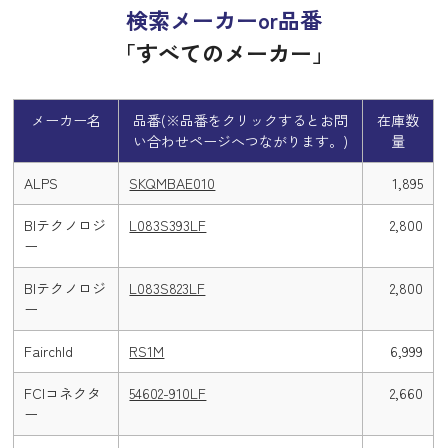
検索メーカーor品番
「すべてのメーカー」
メーカー名
品番(※品番をクリックするとお問
在庫数
い合わせページへつながります。)
量
ALPS
SKQMBAE010
1,895
BIテクノロジ
L083S393LF
2,800
ー
BIテクノロジ
L083S823LF
2,800
ー
Fairchld
RS1M
6,999
FCIコネクタ
54602-910LF
2,660
ー