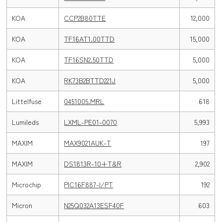
KOA
CCP2B80TTE
12,000
KOA
TF16AT1.00TTD
15,000
KOA
TF16SN2.50TTD
5,000
KOA
RK73B2BTTD221J
5,000
Littelfuse
0451005.MRL
618
Lumileds
LXML-PE01-0070
5,993
MAXIM
MAX9021AUK-T
197
MAXIM
DS1813R-10+T&R
2,902
Microchip
PIC16F887-I/PT
192
Micron
N25Q032A13ESF40F
603