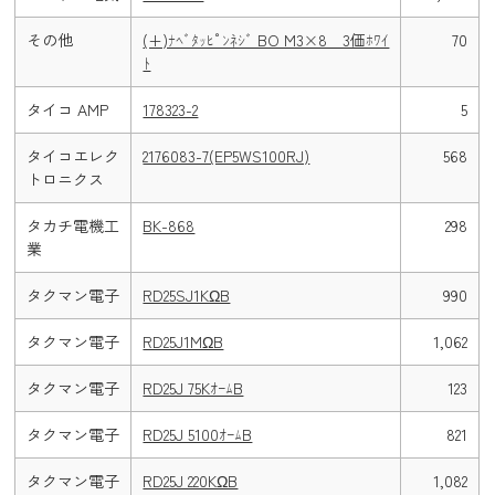
その他
(+)ﾅﾍﾞﾀｯﾋﾟﾝﾈｼﾞ BO M3×8 3価ﾎﾜｲ
70
ﾄ
タイコ AMP
178323-2
5
タイコエレク
2176083-7(EP5WS100RJ)
568
トロニクス
タカチ電機工
BK-868
298
業
タクマン電子
RD25SJ1KΩB
990
タクマン電子
RD25J1MΩB
1,062
タクマン電子
RD25J 75KｵｰﾑB
123
タクマン電子
RD25J 5100ｵｰﾑB
821
タクマン電子
RD25J 220KΩB
1,082