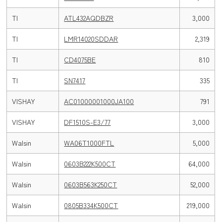
TI
ATL432AQDBZR
3,000
TI
LMR14020SDDAR
2,319
TI
CD4075BE
810
TI
SN7417
335
VISHAY
AC01000001000JA100
791
VISHAY
DF1510S-E3/77
3,000
Walsin
WA06T1000FTL
5,000
Walsin
0603B222K500CT
64,000
Walsin
0603B563K250CT
52,000
Walsin
0805B334K500CT
219,000