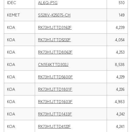
IDEC
AL6Q-P1G
510
KEMET
SS28V-K25075-CH
149
KOA
RK73H1JTTD3162F
4,239
KOA
RK73H1JTTD5232F
4,054
KOA
RK73H1JTTD8062F
4,253
KOA
CN1E4KTTD302J
8,538
KOA
RK73H1JTTD5600F
4,229
KOA
RK73H1JTTD1801F
4,226
KOA
RK73H1JTTD1603F
4,983
KOA
RK73H1JTTD1433F
4,242
KOA
RK73H1JTTD4122F
4,241