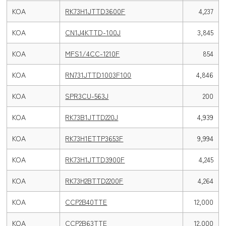
KOA
RK73H1JTTD3600F
4,237
KOA
CN1J4KTTD-100J
3,845
KOA
MFS1/4CC-1210F
854
KOA
RN731JTTD1003F100
4,846
KOA
SPR3CU-563J
200
KOA
RK73B1JTTD220J
4,939
KOA
RK73H1ETTP3653F
9,994
KOA
RK73H1JTTD3900F
4,245
KOA
RK73H2BTTD2200F
4,264
KOA
CCP2B40TTE
12,000
KOA
CCP2B63TTE
12,000