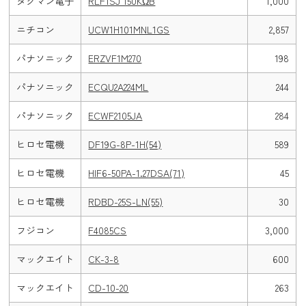
タクマン電子
RLF1SJ 150KΩB
1,000
ニチコン
UCW1H101MNL1GS
2,857
パナソニック
ERZVF1M270
198
パナソニック
ECQU2A224ML
244
パナソニック
ECWF2105JA
284
ヒロセ電機
DF19G-8P-1H(54)
589
ヒロセ電機
HIF6-50PA-1.27DSA(71)
45
ヒロセ電機
RDBD-25S-LN(55)
30
フジコン
F4085CS
3,000
マックエイト
CK-3-8
600
マックエイト
CD-10-20
263