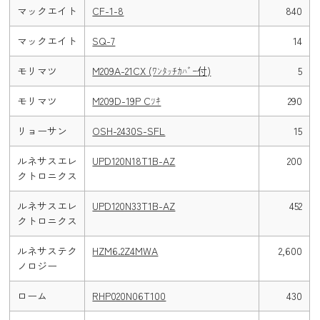
マックエイト
CF-1-8
840
マックエイト
SQ-7
14
モリマツ
M209A-21CX (ﾜﾝﾀｯﾁｶﾊﾞｰ付)
5
モリマツ
M209D-19P Cﾂｷ
290
リョーサン
OSH-2430S-SFL
15
ルネサスエレ
UPD120N18T1B-AZ
200
クトロニクス
ルネサスエレ
UPD120N33T1B-AZ
452
クトロニクス
ルネサステク
HZM6.2Z4MWA
2,600
ノロジー
ローム
RHP020N06T100
430