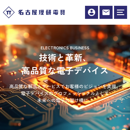
SOLUTION BUSINESS
RECRUIT
ELECTRONICS BUSINESS
飛躍の場がここに。
AIのチカラで、
MAKE THE FUTURE TOGETHER
技術と革新、
あなたと僕で
生産と生活の未来を
未来への第一歩を
高品質な電子デバイス
未来をつくる
踏み出そう
支える
高品質な製品とサービスでお客様のビジョンを実現。
電子技術の最前線で活躍する、
電子デバイスのプロフェッショナルとして
当社では、AIを活用した製造業ソリューションと
飛躍を志す方へ挑戦する場を！
革新と信頼のエレクトロニクス専門商社
未来への電子の架け橋に。
名古屋理研電具で一緒に未来を築きませんか？
福祉介護ソリューションを提供しています。