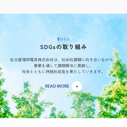
2014.02.10
太平洋工業（株）様のＴＰＭＳ累計１億個生産達成記念
式典に参加致しました
SDGS
SDGsの取り組み
名古屋理研電具株式会社は、社会的課題に向き合いながら、
事業を通して課題解決に貢献し、
社会とともに持続的成⻑を果たしていきます。
READ MORE