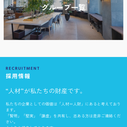
2023.12.04
グループ一覧
年末年始休業のお知らせ
2023.12.04
年末年始休業のお知らせ
2023.07.07
夏季休業のお知らせ
2023.05.31
RECRUITMENT
決算棚卸のお知らせ
採用情報
2022.11.22
“人材”が私たちの財産です。
年末年始休業のお知らせ
私たちの企業としての価値は「人材＝人財」にあると考えており
2022.04.07
ます。
ゴールデンウィーク休業のお知らせ
「賢明」「堅実」「謙虚」を共有し、志ある方は是非ご連絡くだ
さい。
2022.03.18