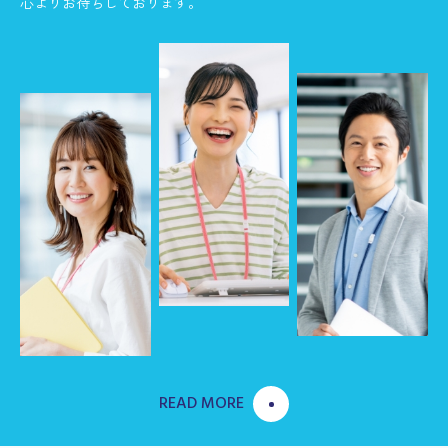
心よりお待ちしております。
「健康経営優良法人2022」に認定されました
2022.01.31
ＳＤＧｓへの取組み
2021.12.24
一般事業主行動計画を策定いたしました
2021.08.18
「令和３年度健康宣言チャレンジ事業所」として認定さ
れました
2016.01.07
女性の活躍を応援しています。
2014.08.08
READ MORE
エコ事業所に認定されました