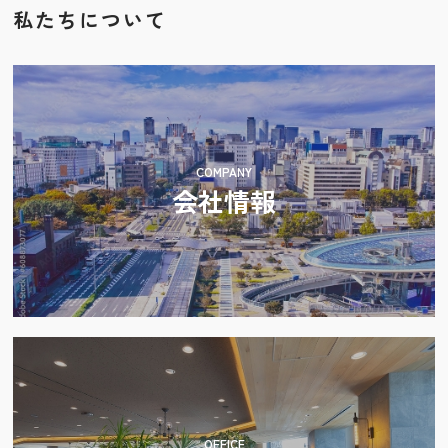
私たちについて
2024.11.18
年末年始休業のお知らせ
2024.05.10
決算棚卸のお知らせ
COMPANY
会社情報
2024.04.02
愛知県ＳＤＧｓ登録制度「あいちＳＤＧｓパートナー
ズ」に登録されました
2024.03.12
「健康経営優良法人2024（中小規模法人部門）」に認定
されました
2023.12.05
ホームページをリニューアルしました。
OFFICE