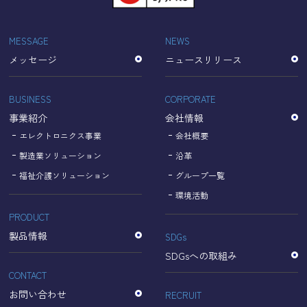
「Cookie」で収集される情報は個人を特定できるものでは
ありません。
収集されたデータはGoogleのプライバシーポリシーにおい
MESSAGE
NEWS
て管理されます。
メッセージ
ニュースリリース
なお、当サイトのご利用をもって、上述の方法・目的にお
いてGoogle及び当サイトが行うデータ処理に関し、お客様
にご承諾いただいたものとみなします。
BUSINESS
CORPORATE
【Googleのプライバシーポリシー】
事業紹介
会社情報
https://policies.google.com/privacy?hl=ja
https://policies.google.com/technologies/partner-sites?
エレクトロニクス事業
会社概要
hl=ja
製造業ソリューション
沿革
福祉介護ソリューション
グループ一覧
個人情報に関するお問い合わせ窓口
環境活動
PRODUCT
名古屋理研電具株式会社
TEL：052-833-1248
製品情報
SDGs
SDGsへの取組み
CONTACT
お問い合わせ
RECRUIT