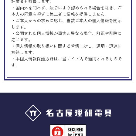
託業者も監督します。
・国内外を問わず、法令により認められる場合を除き、ご
本人の同意を得ずに第三者に情報を提供しません。
・ご本人からの求めに応じ、当該ご本人の個人情報を開示
します。
・公開された個人情報が事実と異なる場合、訂正や削除に
応じます。
・個人情報の取り扱いに関する苦情に対し、適切・迅速に
対処します。
・本個人情報保護方針は、当サイト内で適用されるもので
す。
Googleアナリティクスの使用につい
て
当サイトでは、より良いサービスの提供、またユーザビリ
ティの向上のため、Googleアナリティクスを使用し、当サ
イトの利用状況などのデータ収集及び解析を行っておりま
す。その際、「Cookie」を通じて、Googleがお客様のIPア
ドレスなどの情報を収集する場合がありますが、