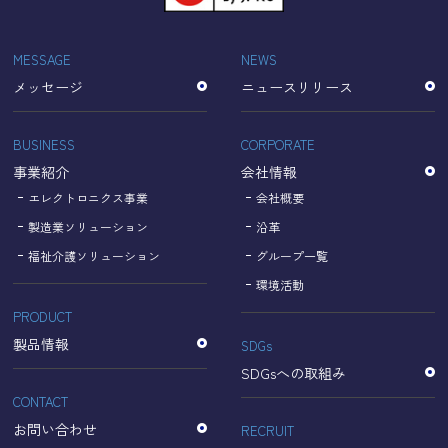
「Cookie」で収集される情報は個人を特定できるものでは
ありません。
収集されたデータはGoogleのプライバシーポリシーにおい
MESSAGE
NEWS
て管理されます。
メッセージ
ニュースリリース
なお、当サイトのご利用をもって、上述の方法・目的にお
いてGoogle及び当サイトが行うデータ処理に関し、お客様
にご承諾いただいたものとみなします。
BUSINESS
CORPORATE
【Googleのプライバシーポリシー】
事業紹介
会社情報
https://policies.google.com/privacy?hl=ja
https://policies.google.com/technologies/partner-sites?
エレクトロニクス事業
会社概要
hl=ja
製造業ソリューション
沿革
福祉介護ソリューション
グループ一覧
個人情報に関するお問い合わせ窓口
環境活動
PRODUCT
名古屋理研電具株式会社
TEL：052-833-1248
製品情報
SDGs
SDGsへの取組み
CONTACT
お問い合わせ
RECRUIT