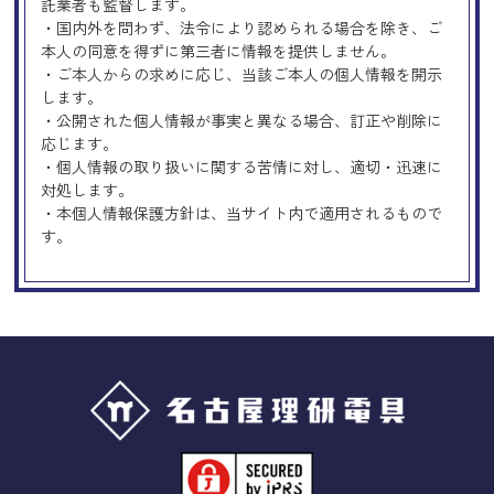
託業者も監督します。
・国内外を問わず、法令により認められる場合を除き、ご
本人の同意を得ずに第三者に情報を提供しません。
・ご本人からの求めに応じ、当該ご本人の個人情報を開示
します。
・公開された個人情報が事実と異なる場合、訂正や削除に
応じます。
・個人情報の取り扱いに関する苦情に対し、適切・迅速に
対処します。
・本個人情報保護方針は、当サイト内で適用されるもので
す。
Googleアナリティクスの使用につい
て
当サイトでは、より良いサービスの提供、またユーザビリ
ティの向上のため、Googleアナリティクスを使用し、当サ
イトの利用状況などのデータ収集及び解析を行っておりま
す。その際、「Cookie」を通じて、Googleがお客様のIPア
ドレスなどの情報を収集する場合がありますが、