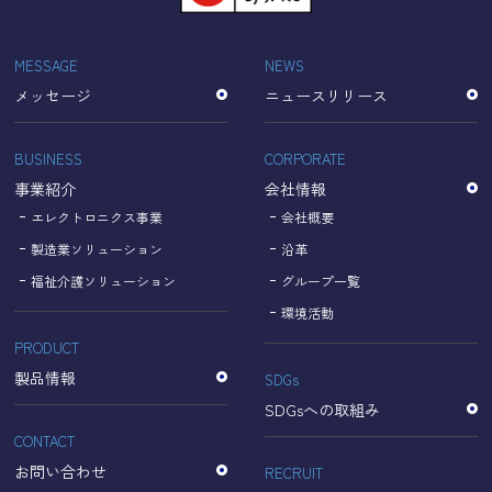
「Cookie」で収集される情報は個人を特定できるものでは
ありません。
収集されたデータはGoogleのプライバシーポリシーにおい
MESSAGE
NEWS
て管理されます。
メッセージ
ニュースリリース
なお、当サイトのご利用をもって、上述の方法・目的にお
いてGoogle及び当サイトが行うデータ処理に関し、お客様
にご承諾いただいたものとみなします。
BUSINESS
CORPORATE
【Googleのプライバシーポリシー】
事業紹介
会社情報
https://policies.google.com/privacy?hl=ja
https://policies.google.com/technologies/partner-sites?
エレクトロニクス事業
会社概要
hl=ja
製造業ソリューション
沿革
福祉介護ソリューション
グループ一覧
個人情報に関するお問い合わせ窓口
環境活動
PRODUCT
名古屋理研電具株式会社
TEL：052-833-1248
製品情報
SDGs
SDGsへの取組み
CONTACT
お問い合わせ
RECRUIT