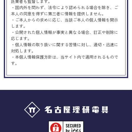
託業者も監督します。
・国内外を問わず、法令により認められる場合を除き、ご
本人の同意を得ずに第三者に情報を提供しません。
・ご本人からの求めに応じ、当該ご本人の個人情報を開示
します。
・公開された個人情報が事実と異なる場合、訂正や削除に
応じます。
・個人情報の取り扱いに関する苦情に対し、適切・迅速に
対処します。
・本個人情報保護方針は、当サイト内で適用されるもので
す。
Googleアナリティクスの使用につい
て
当サイトでは、より良いサービスの提供、またユーザビリ
ティの向上のため、Googleアナリティクスを使用し、当サ
イトの利用状況などのデータ収集及び解析を行っておりま
す。その際、「Cookie」を通じて、Googleがお客様のIPア
ドレスなどの情報を収集する場合がありますが、