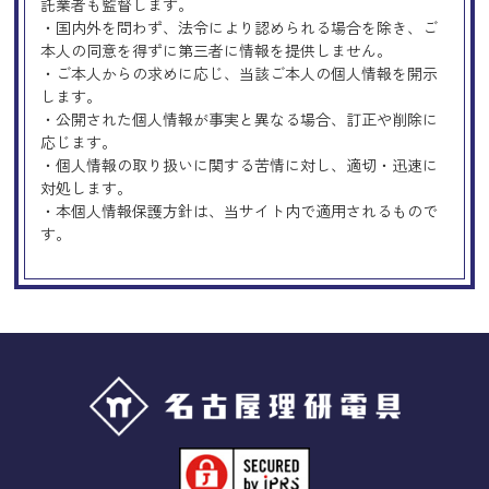
託業者も監督します。
・国内外を問わず、法令により認められる場合を除き、ご
本人の同意を得ずに第三者に情報を提供しません。
・ご本人からの求めに応じ、当該ご本人の個人情報を開示
します。
・公開された個人情報が事実と異なる場合、訂正や削除に
応じます。
・個人情報の取り扱いに関する苦情に対し、適切・迅速に
対処します。
・本個人情報保護方針は、当サイト内で適用されるもので
す。
Googleアナリティクスの使用につい
て
当サイトでは、より良いサービスの提供、またユーザビリ
ティの向上のため、Googleアナリティクスを使用し、当サ
イトの利用状況などのデータ収集及び解析を行っておりま
す。その際、「Cookie」を通じて、Googleがお客様のIPア
ドレスなどの情報を収集する場合がありますが、