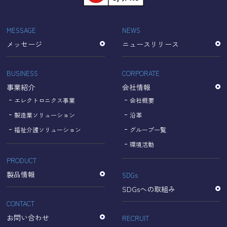
「Cookie」で収集される情報は個人を特定できるものでは
ありません。
収集されたデータはGoogleのプライバシーポリシーにおい
MESSAGE
NEWS
て管理されます。
メッセージ
ニュースリリース
なお、当サイトのご利用をもって、上述の方法・目的にお
いてGoogle及び当サイトが行うデータ処理に関し、お客様
にご承諾いただいたものとみなします。
BUSINESS
CORPORATE
【Googleのプライバシーポリシー】
事業紹介
会社情報
https://policies.google.com/privacy?hl=ja
https://policies.google.com/technologies/partner-sites?
エレクトロニクス事業
会社概要
hl=ja
製造業ソリューション
沿革
福祉介護ソリューション
グループ一覧
個人情報に関するお問い合わせ窓口
環境活動
PRODUCT
名古屋理研電具株式会社
TEL：052-833-1248
製品情報
SDGs
SDGsへの取組み
CONTACT
お問い合わせ
RECRUIT