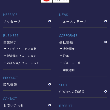
「Cookie」で収集される情報は個人を特定できるものでは
ありません。
収集されたデータはGoogleのプライバシーポリシーにおい
MESSAGE
NEWS
て管理されます。
メッセージ
ニュースリリース
なお、当サイトのご利用をもって、上述の方法・目的にお
いてGoogle及び当サイトが行うデータ処理に関し、お客様
にご承諾いただいたものとみなします。
BUSINESS
CORPORATE
【Googleのプライバシーポリシー】
事業紹介
会社情報
https://policies.google.com/privacy?hl=ja
https://policies.google.com/technologies/partner-sites?
エレクトロニクス事業
会社概要
hl=ja
製造業ソリューション
沿革
福祉介護ソリューション
グループ一覧
個人情報に関するお問い合わせ窓口
環境活動
PRODUCT
名古屋理研電具株式会社
TEL：052-833-1248
製品情報
SDGs
SDGsへの取組み
CONTACT
お問い合わせ
RECRUIT