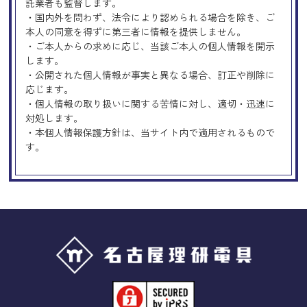
託業者も監督します。
・国内外を問わず、法令により認められる場合を除き、ご
本人の同意を得ずに第三者に情報を提供しません。
・ご本人からの求めに応じ、当該ご本人の個人情報を開示
します。
・公開された個人情報が事実と異なる場合、訂正や削除に
応じます。
・個人情報の取り扱いに関する苦情に対し、適切・迅速に
対処します。
・本個人情報保護方針は、当サイト内で適用されるもので
す。
Googleアナリティクスの使用につい
て
当サイトでは、より良いサービスの提供、またユーザビリ
ティの向上のため、Googleアナリティクスを使用し、当サ
イトの利用状況などのデータ収集及び解析を行っておりま
す。その際、「Cookie」を通じて、Googleがお客様のIPア
ドレスなどの情報を収集する場合がありますが、