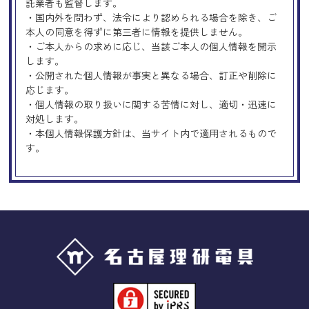
託業者も監督します。
・国内外を問わず、法令により認められる場合を除き、ご
本人の同意を得ずに第三者に情報を提供しません。
・ご本人からの求めに応じ、当該ご本人の個人情報を開示
します。
・公開された個人情報が事実と異なる場合、訂正や削除に
応じます。
・個人情報の取り扱いに関する苦情に対し、適切・迅速に
対処します。
・本個人情報保護方針は、当サイト内で適用されるもので
す。
Googleアナリティクスの使用につい
て
当サイトでは、より良いサービスの提供、またユーザビリ
ティの向上のため、Googleアナリティクスを使用し、当サ
イトの利用状況などのデータ収集及び解析を行っておりま
す。その際、「Cookie」を通じて、Googleがお客様のIPア
ドレスなどの情報を収集する場合がありますが、