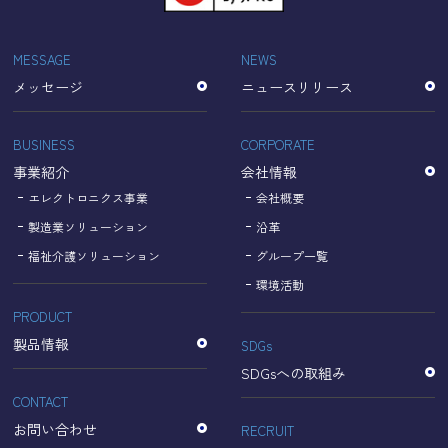
「Cookie」で収集される情報は個人を特定できるものでは
ありません。
収集されたデータはGoogleのプライバシーポリシーにおい
MESSAGE
NEWS
て管理されます。
メッセージ
ニュースリリース
なお、当サイトのご利用をもって、上述の方法・目的にお
いてGoogle及び当サイトが行うデータ処理に関し、お客様
にご承諾いただいたものとみなします。
BUSINESS
CORPORATE
【Googleのプライバシーポリシー】
事業紹介
会社情報
https://policies.google.com/privacy?hl=ja
https://policies.google.com/technologies/partner-sites?
エレクトロニクス事業
会社概要
hl=ja
製造業ソリューション
沿革
福祉介護ソリューション
グループ一覧
個人情報に関するお問い合わせ窓口
環境活動
PRODUCT
名古屋理研電具株式会社
TEL：052-833-1248
製品情報
SDGs
SDGsへの取組み
CONTACT
お問い合わせ
RECRUIT