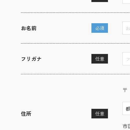
お名前
必須
フリガナ
任意
〒
住所
任意
市