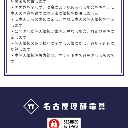
託業者も監督します。
・国内外を問わず、法令により認められる場合を除き、ご
本人の同意を得ずに第三者に情報を提供しません。
・ご本人からの求めに応じ、当該ご本人の個人情報を開示
します。
・公開された個人情報が事実と異なる場合、訂正や削除に
応じます。
・個人情報の取り扱いに関する苦情に対し、適切・迅速に
対処します。
・本個人情報保護方針は、当サイト内で適用されるもので
す。
Googleアナリティクスの使用につい
て
当サイトでは、より良いサービスの提供、またユーザビリ
ティの向上のため、Googleアナリティクスを使用し、当サ
イトの利用状況などのデータ収集及び解析を行っておりま
す。その際、「Cookie」を通じて、Googleがお客様のIPア
ドレスなどの情報を収集する場合がありますが、