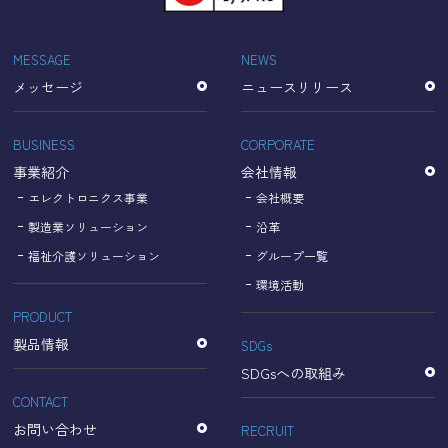
「Cookie」で収集される情報は個人を特定できるものでは
ありません。
収集されたデータはGoogleのプライバシーポリシーにおい
MESSAGE
NEWS
て管理されます。
メッセージ
ニュースリリース
なお、当サイトのご利用をもって、上述の方法・目的にお
いてGoogle及び当サイトが行うデータ処理に関し、お客様
にご承諾いただいたものとみなします。
BUSINESS
CORPORATE
【Googleのプライバシーポリシー】
事業紹介
会社情報
https://policies.google.com/privacy?hl=ja
https://policies.google.com/technologies/partner-sites?
エレクトロニクス事業
会社概要
hl=ja
製造業ソリューション
沿革
福祉介護ソリューション
グループ一覧
個人情報に関するお問い合わせ窓口
環境活動
PRODUCT
名古屋理研電具株式会社
TEL：052-833-1248
製品情報
SDGs
SDGsへの取組み
CONTACT
お問い合わせ
RECRUIT