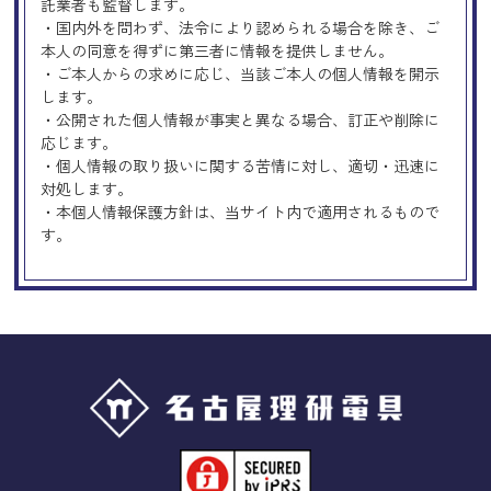
託業者も監督します。
・国内外を問わず、法令により認められる場合を除き、ご
本人の同意を得ずに第三者に情報を提供しません。
・ご本人からの求めに応じ、当該ご本人の個人情報を開示
します。
・公開された個人情報が事実と異なる場合、訂正や削除に
応じます。
・個人情報の取り扱いに関する苦情に対し、適切・迅速に
対処します。
・本個人情報保護方針は、当サイト内で適用されるもので
す。
Googleアナリティクスの使用につい
て
当サイトでは、より良いサービスの提供、またユーザビリ
ティの向上のため、Googleアナリティクスを使用し、当サ
イトの利用状況などのデータ収集及び解析を行っておりま
す。その際、「Cookie」を通じて、Googleがお客様のIPア
ドレスなどの情報を収集する場合がありますが、