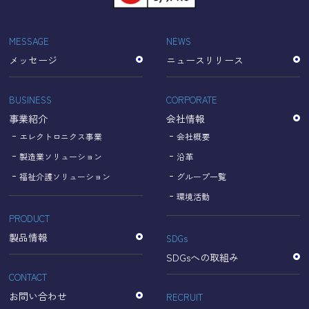
「Cookie」で収集される情報は個人を特定できるものでは
ありません。
収集されたデータはGoogleのプライバシーポリシーにおい
MESSAGE
NEWS
て管理されます。
メッセージ
ニュースリリース
なお、当サイトのご利用をもって、上述の方法・目的にお
いてGoogle及び当サイトが行うデータ処理に関し、お客様
にご承諾いただいたものとみなします。
BUSINESS
CORPORATE
【Googleのプライバシーポリシー】
事業紹介
会社情報
https://policies.google.com/privacy?hl=ja
https://policies.google.com/technologies/partner-sites?
エレクトロニクス事業
会社概要
hl=ja
製造業ソリューション
沿革
福祉介護ソリューション
グループ一覧
個人情報に関するお問い合わせ窓口
環境活動
PRODUCT
名古屋理研電具株式会社
TEL：052-833-1248
製品情報
SDGs
SDGsへの取組み
CONTACT
お問い合わせ
RECRUIT