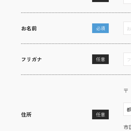
お名前
必須
フリガナ
任意
〒
住所
任意
市