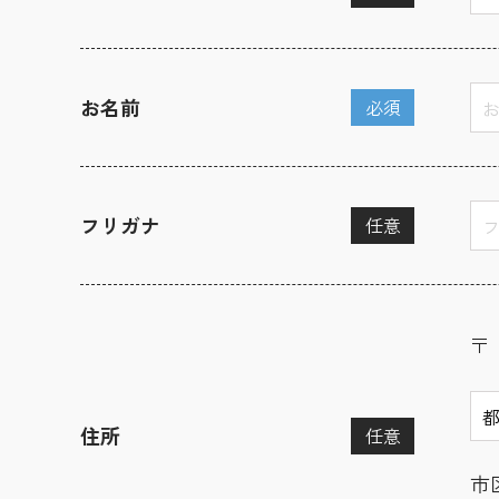
お名前
必須
フリガナ
任意
〒
住所
任意
市