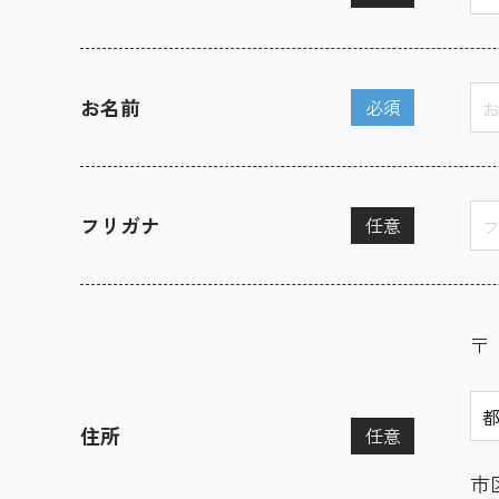
お名前
必須
フリガナ
任意
〒
住所
任意
市