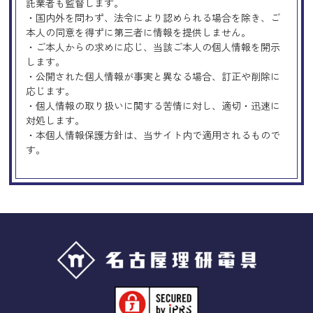
託業者も監督します。
・国内外を問わず、法令により認められる場合を除き、ご
本人の同意を得ずに第三者に情報を提供しません。
・ご本人からの求めに応じ、当該ご本人の個人情報を開示
します。
・公開された個人情報が事実と異なる場合、訂正や削除に
応じます。
・個人情報の取り扱いに関する苦情に対し、適切・迅速に
対処します。
・本個人情報保護方針は、当サイト内で適用されるもので
す。
Googleアナリティクスの使用につい
て
当サイトでは、より良いサービスの提供、またユーザビリ
ティの向上のため、Googleアナリティクスを使用し、当サ
イトの利用状況などのデータ収集及び解析を行っておりま
す。その際、「Cookie」を通じて、Googleがお客様のIPア
ドレスなどの情報を収集する場合がありますが、