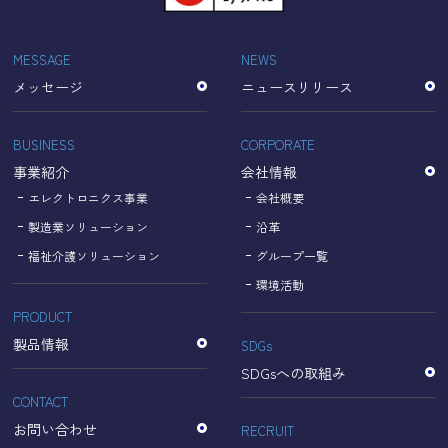
「Cookie」で収集される情報は個人を特定できるものでは
ありません。
収集されたデータはGoogleのプライバシーポリシーにおい
MESSAGE
NEWS
て管理されます。
メッセージ
ニュースリリース
なお、当サイトのご利用をもって、上述の方法・目的にお
いてGoogle及び当サイトが行うデータ処理に関し、お客様
にご承諾いただいたものとみなします。
BUSINESS
CORPORATE
【Googleのプライバシーポリシー】
事業紹介
会社情報
https://policies.google.com/privacy?hl=ja
https://policies.google.com/technologies/partner-sites?
エレクトロニクス事業
会社概要
hl=ja
製造業ソリューション
沿革
福祉介護ソリューション
グループ一覧
個人情報に関するお問い合わせ窓口
環境活動
PRODUCT
名古屋理研電具株式会社
TEL：052-833-1248
製品情報
SDGs
SDGsへの取組み
CONTACT
お問い合わせ
RECRUIT