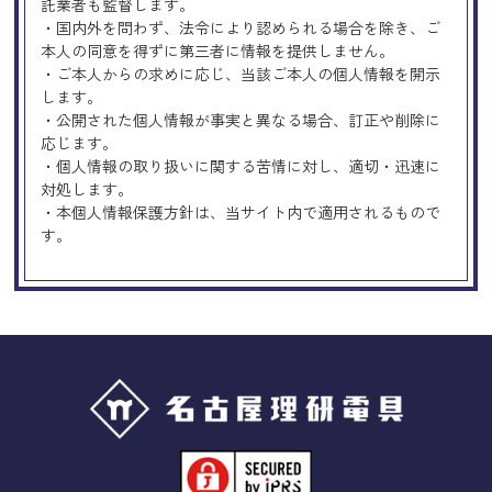
託業者も監督します。
・国内外を問わず、法令により認められる場合を除き、ご
本人の同意を得ずに第三者に情報を提供しません。
・ご本人からの求めに応じ、当該ご本人の個人情報を開示
します。
・公開された個人情報が事実と異なる場合、訂正や削除に
応じます。
・個人情報の取り扱いに関する苦情に対し、適切・迅速に
対処します。
・本個人情報保護方針は、当サイト内で適用されるもので
す。
Googleアナリティクスの使用につい
て
当サイトでは、より良いサービスの提供、またユーザビリ
ティの向上のため、Googleアナリティクスを使用し、当サ
イトの利用状況などのデータ収集及び解析を行っておりま
す。その際、「Cookie」を通じて、Googleがお客様のIPア
ドレスなどの情報を収集する場合がありますが、