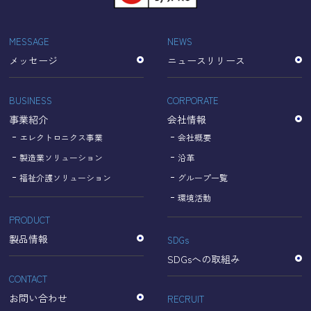
「Cookie」で収集される情報は個人を特定できるものでは
ありません。
収集されたデータはGoogleのプライバシーポリシーにおい
MESSAGE
NEWS
て管理されます。
メッセージ
ニュースリリース
なお、当サイトのご利用をもって、上述の方法・目的にお
いてGoogle及び当サイトが行うデータ処理に関し、お客様
にご承諾いただいたものとみなします。
BUSINESS
CORPORATE
【Googleのプライバシーポリシー】
事業紹介
会社情報
https://policies.google.com/privacy?hl=ja
https://policies.google.com/technologies/partner-sites?
エレクトロニクス事業
会社概要
hl=ja
製造業ソリューション
沿革
福祉介護ソリューション
グループ一覧
個人情報に関するお問い合わせ窓口
環境活動
PRODUCT
名古屋理研電具株式会社
TEL：052-833-1248
製品情報
SDGs
SDGsへの取組み
CONTACT
お問い合わせ
RECRUIT