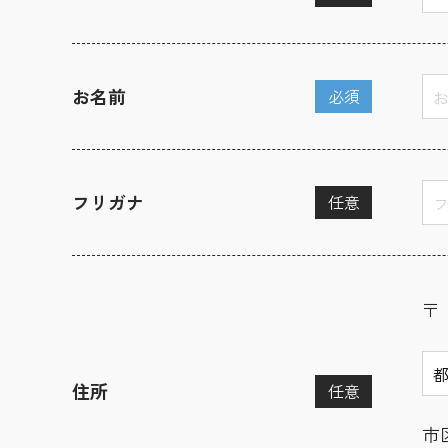
お名前
必須
フリガナ
任意
〒
住所
任意
市