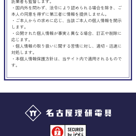
託業者も監督します。
・国内外を問わず、法令により認められる場合を除き、ご
本人の同意を得ずに第三者に情報を提供しません。
・ご本人からの求めに応じ、当該ご本人の個人情報を開示
します。
・公開された個人情報が事実と異なる場合、訂正や削除に
応じます。
・個人情報の取り扱いに関する苦情に対し、適切・迅速に
対処します。
・本個人情報保護方針は、当サイト内で適用されるもので
す。
Googleアナリティクスの使用につい
て
当サイトでは、より良いサービスの提供、またユーザビリ
ティの向上のため、Googleアナリティクスを使用し、当サ
イトの利用状況などのデータ収集及び解析を行っておりま
す。その際、「Cookie」を通じて、Googleがお客様のIPア
ドレスなどの情報を収集する場合がありますが、