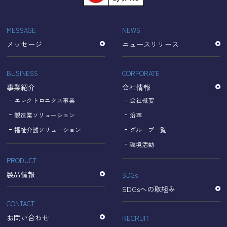
「Cookie」で収集される情報は個人を特定できるものでは
ありません。
収集されたデータはGoogleのプライバシーポリシーにおい
MESSAGE
NEWS
て管理されます。
メッセージ
ニュースリリース
なお、当サイトのご利用をもって、上述の方法・目的にお
いてGoogle及び当サイトが行うデータ処理に関し、お客様
にご承諾いただいたものとみなします。
BUSINESS
CORPORATE
【Googleのプライバシーポリシー】
事業紹介
会社情報
https://policies.google.com/privacy?hl=ja
https://policies.google.com/technologies/partner-sites?
エレクトロニクス事業
会社概要
hl=ja
製造業ソリューション
沿革
福祉介護ソリューション
グループ一覧
個人情報に関するお問い合わせ窓口
環境活動
PRODUCT
名古屋理研電具株式会社
TEL：052-833-1248
製品情報
SDGs
SDGsへの取組み
CONTACT
お問い合わせ
RECRUIT