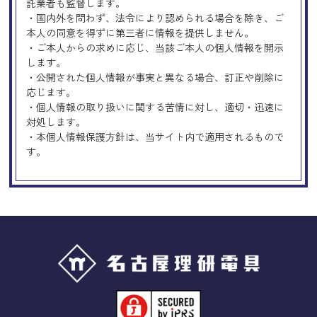
託業者も監督します。
・国内外を問わず、法令により認められる場合を除き、ご
本人の同意を得ずに第三者に情報を提供しません。
・ご本人からの求めに応じ、当該ご本人の個人情報を開示
します。
・公開された個人情報が事実と異なる場合、訂正や削除に
応じます。
・個人情報の取り扱いに関する苦情に対し、適切・迅速に
対処します。
・本個人情報保護方針は、当サイト内で適用されるもので
す。
Googleアナリティクスの使用につい
て
当サイトでは、より良いサービスの提供、またユーザビリ
ティの向上のため、Googleアナリティクスを使用し、当サ
イトの利用状況などのデータ収集及び解析を行っておりま
す。その際、「Cookie」を通じて、Googleがお客様のIPア
ドレスなどの情報を収集する場合がありますが、