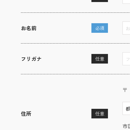
お名前
必須
フリガナ
任意
〒
住所
任意
市