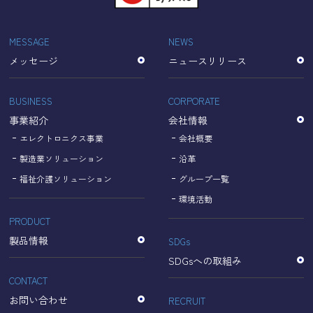
「Cookie」で収集される情報は個人を特定できるものでは
ありません。
収集されたデータはGoogleのプライバシーポリシーにおい
MESSAGE
NEWS
て管理されます。
メッセージ
ニュースリリース
なお、当サイトのご利用をもって、上述の方法・目的にお
いてGoogle及び当サイトが行うデータ処理に関し、お客様
にご承諾いただいたものとみなします。
BUSINESS
CORPORATE
【Googleのプライバシーポリシー】
事業紹介
会社情報
https://policies.google.com/privacy?hl=ja
https://policies.google.com/technologies/partner-sites?
エレクトロニクス事業
会社概要
hl=ja
製造業ソリューション
沿革
福祉介護ソリューション
グループ一覧
個人情報に関するお問い合わせ窓口
環境活動
PRODUCT
名古屋理研電具株式会社
TEL：052-833-1248
製品情報
SDGs
SDGsへの取組み
CONTACT
お問い合わせ
RECRUIT