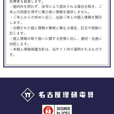
託業者も監督します。
・国内外を問わず、法令により認められる場合を除き、ご
本人の同意を得ずに第三者に情報を提供しません。
・ご本人からの求めに応じ、当該ご本人の個人情報を開示
します。
・公開された個人情報が事実と異なる場合、訂正や削除に
応じます。
・個人情報の取り扱いに関する苦情に対し、適切・迅速に
対処します。
・本個人情報保護方針は、当サイト内で適用されるもので
す。
Googleアナリティクスの使用につい
て
当サイトでは、より良いサービスの提供、またユーザビリ
ティの向上のため、Googleアナリティクスを使用し、当サ
イトの利用状況などのデータ収集及び解析を行っておりま
す。その際、「Cookie」を通じて、Googleがお客様のIPア
ドレスなどの情報を収集する場合がありますが、