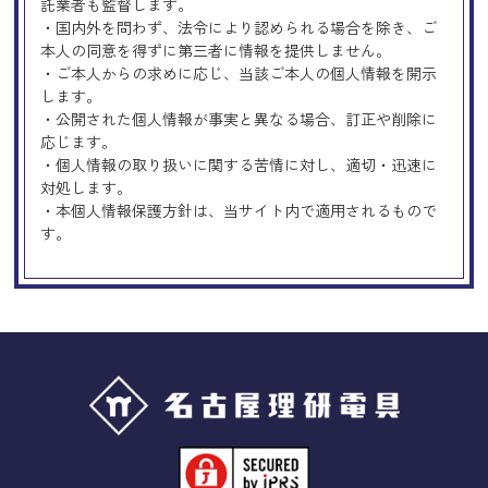
託業者も監督します。
・国内外を問わず、法令により認められる場合を除き、ご
本人の同意を得ずに第三者に情報を提供しません。
・ご本人からの求めに応じ、当該ご本人の個人情報を開示
します。
・公開された個人情報が事実と異なる場合、訂正や削除に
応じます。
・個人情報の取り扱いに関する苦情に対し、適切・迅速に
対処します。
・本個人情報保護方針は、当サイト内で適用されるもので
す。
Googleアナリティクスの使用につい
て
当サイトでは、より良いサービスの提供、またユーザビリ
ティの向上のため、Googleアナリティクスを使用し、当サ
イトの利用状況などのデータ収集及び解析を行っておりま
す。その際、「Cookie」を通じて、Googleがお客様のIPア
ドレスなどの情報を収集する場合がありますが、