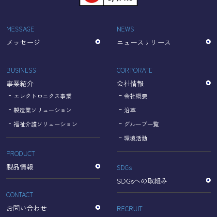
「Cookie」で収集される情報は個人を特定できるものでは
ありません。
収集されたデータはGoogleのプライバシーポリシーにおい
MESSAGE
NEWS
て管理されます。
メッセージ
ニュースリリース
なお、当サイトのご利用をもって、上述の方法・目的にお
いてGoogle及び当サイトが行うデータ処理に関し、お客様
にご承諾いただいたものとみなします。
BUSINESS
CORPORATE
【Googleのプライバシーポリシー】
事業紹介
会社情報
https://policies.google.com/privacy?hl=ja
https://policies.google.com/technologies/partner-sites?
エレクトロニクス事業
会社概要
hl=ja
製造業ソリューション
沿革
福祉介護ソリューション
グループ一覧
個人情報に関するお問い合わせ窓口
環境活動
PRODUCT
名古屋理研電具株式会社
TEL：052-833-1248
製品情報
SDGs
SDGsへの取組み
CONTACT
お問い合わせ
RECRUIT