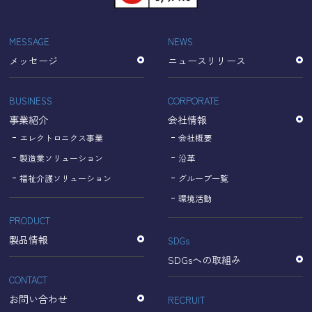
「Cookie」で収集される情報は個人を特定できるものでは
ありません。
収集されたデータはGoogleのプライバシーポリシーにおい
MESSAGE
NEWS
て管理されます。
メッセージ
ニュースリリース
なお、当サイトのご利用をもって、上述の方法・目的にお
いてGoogle及び当サイトが行うデータ処理に関し、お客様
にご承諾いただいたものとみなします。
BUSINESS
CORPORATE
【Googleのプライバシーポリシー】
事業紹介
会社情報
https://policies.google.com/privacy?hl=ja
https://policies.google.com/technologies/partner-sites?
エレクトロニクス事業
会社概要
hl=ja
製造業ソリューション
沿革
福祉介護ソリューション
グループ一覧
個人情報に関するお問い合わせ窓口
環境活動
PRODUCT
名古屋理研電具株式会社
TEL：052-833-1248
製品情報
SDGs
SDGsへの取組み
CONTACT
お問い合わせ
RECRUIT