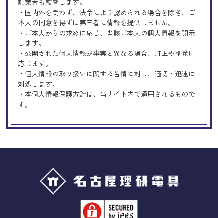
託業者も監督します。
・国内外を問わず、法令により認められる場合を除き、ご
本人の同意を得ずに第三者に情報を提供しません。
・ご本人からの求めに応じ、当該ご本人の個人情報を開示
します。
・公開された個人情報が事実と異なる場合、訂正や削除に
応じます。
・個人情報の取り扱いに関する苦情に対し、適切・迅速に
対処します。
・本個人情報保護方針は、当サイト内で適用されるもので
す。
Googleアナリティクスの使用につい
て
当サイトでは、より良いサービスの提供、またユーザビリ
ティの向上のため、Googleアナリティクスを使用し、当サ
イトの利用状況などのデータ収集及び解析を行っておりま
す。その際、「Cookie」を通じて、Googleがお客様のIPア
ドレスなどの情報を収集する場合がありますが、