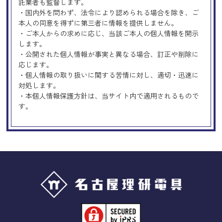
託業者も監督します。
・国内外を問わず、法令により認められる場合を除き、ご
本人の同意を得ずに第三者に情報を提供しません。
・ご本人からの求めに応じ、当該ご本人の個人情報を開示
します。
・公開された個人情報が事実と異なる場合、訂正や削除に
応じます。
・個人情報の取り扱いに関する苦情に対し、適切・迅速に
対処します。
・本個人情報保護方針は、当サイト内で適用されるもので
す。
Googleアナリティクスの使用につい
て
当サイトでは、より良いサービスの提供、またユーザビリ
ティの向上のため、Googleアナリティクスを使用し、当サ
イトの利用状況などのデータ収集及び解析を行っておりま
す。その際、「Cookie」を通じて、Googleがお客様のIPア
ドレスなどの情報を収集する場合がありますが、