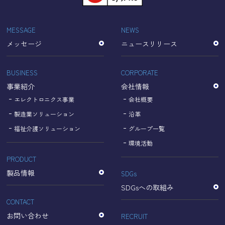
「Cookie」で収集される情報は個人を特定できるものでは
ありません。
収集されたデータはGoogleのプライバシーポリシーにおい
MESSAGE
NEWS
て管理されます。
メッセージ
ニュースリリース
なお、当サイトのご利用をもって、上述の方法・目的にお
いてGoogle及び当サイトが行うデータ処理に関し、お客様
にご承諾いただいたものとみなします。
BUSINESS
CORPORATE
【Googleのプライバシーポリシー】
事業紹介
会社情報
https://policies.google.com/privacy?hl=ja
https://policies.google.com/technologies/partner-sites?
エレクトロニクス事業
会社概要
hl=ja
製造業ソリューション
沿革
福祉介護ソリューション
グループ一覧
個人情報に関するお問い合わせ窓口
環境活動
PRODUCT
名古屋理研電具株式会社
TEL：052-833-1248
製品情報
SDGs
SDGsへの取組み
CONTACT
お問い合わせ
RECRUIT