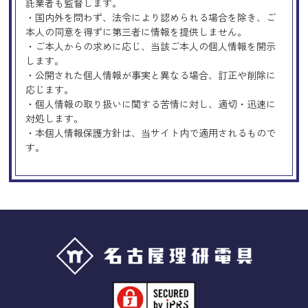
託業者も監督します。
・国内外を問わず、法令により認められる場合を除き、ご
本人の同意を得ずに第三者に情報を提供しません。
・ご本人からの求めに応じ、当該ご本人の個人情報を開示
します。
・公開された個人情報が事実と異なる場合、訂正や削除に
応じます。
・個人情報の取り扱いに関する苦情に対し、適切・迅速に
対処します。
・本個人情報保護方針は、当サイト内で適用されるもので
す。
Googleアナリティクスの使用につい
て
当サイトでは、より良いサービスの提供、またユーザビリ
ティの向上のため、Googleアナリティクスを使用し、当サ
イトの利用状況などのデータ収集及び解析を行っておりま
す。その際、「Cookie」を通じて、Googleがお客様のIPア
ドレスなどの情報を収集する場合がありますが、