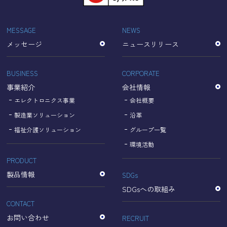
「Cookie」で収集される情報は個人を特定できるものでは
ありません。
収集されたデータはGoogleのプライバシーポリシーにおい
MESSAGE
NEWS
て管理されます。
メッセージ
ニュースリリース
なお、当サイトのご利用をもって、上述の方法・目的にお
いてGoogle及び当サイトが行うデータ処理に関し、お客様
にご承諾いただいたものとみなします。
BUSINESS
CORPORATE
【Googleのプライバシーポリシー】
事業紹介
会社情報
https://policies.google.com/privacy?hl=ja
https://policies.google.com/technologies/partner-sites?
エレクトロニクス事業
会社概要
hl=ja
製造業ソリューション
沿革
福祉介護ソリューション
グループ一覧
個人情報に関するお問い合わせ窓口
環境活動
PRODUCT
名古屋理研電具株式会社
TEL：052-833-1248
製品情報
SDGs
SDGsへの取組み
CONTACT
お問い合わせ
RECRUIT