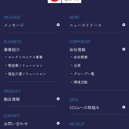
「Cookie」で収集される情報は個人を特定できるものでは
ありません。
収集されたデータはGoogleのプライバシーポリシーにおい
MESSAGE
NEWS
て管理されます。
メッセージ
ニュースリリース
なお、当サイトのご利用をもって、上述の方法・目的にお
いてGoogle及び当サイトが行うデータ処理に関し、お客様
にご承諾いただいたものとみなします。
BUSINESS
CORPORATE
【Googleのプライバシーポリシー】
事業紹介
会社情報
https://policies.google.com/privacy?hl=ja
https://policies.google.com/technologies/partner-sites?
エレクトロニクス事業
会社概要
hl=ja
製造業ソリューション
沿革
福祉介護ソリューション
グループ一覧
個人情報に関するお問い合わせ窓口
環境活動
PRODUCT
名古屋理研電具株式会社
TEL：052-833-1248
製品情報
SDGs
SDGsへの取組み
CONTACT
お問い合わせ
RECRUIT