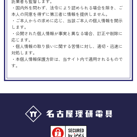
託業者も監督します。
・国内外を問わず、法令により認められる場合を除き、ご
本人の同意を得ずに第三者に情報を提供しません。
・ご本人からの求めに応じ、当該ご本人の個人情報を開示
します。
・公開された個人情報が事実と異なる場合、訂正や削除に
応じます。
・個人情報の取り扱いに関する苦情に対し、適切・迅速に
対処します。
・本個人情報保護方針は、当サイト内で適用されるもので
す。
Googleアナリティクスの使用につい
て
当サイトでは、より良いサービスの提供、またユーザビリ
ティの向上のため、Googleアナリティクスを使用し、当サ
イトの利用状況などのデータ収集及び解析を行っておりま
す。その際、「Cookie」を通じて、Googleがお客様のIPア
ドレスなどの情報を収集する場合がありますが、