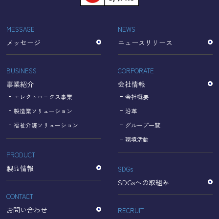
「Cookie」で収集される情報は個人を特定できるものでは
ありません。
収集されたデータはGoogleのプライバシーポリシーにおい
MESSAGE
NEWS
て管理されます。
メッセージ
ニュースリリース
なお、当サイトのご利用をもって、上述の方法・目的にお
いてGoogle及び当サイトが行うデータ処理に関し、お客様
にご承諾いただいたものとみなします。
BUSINESS
CORPORATE
【Googleのプライバシーポリシー】
事業紹介
会社情報
https://policies.google.com/privacy?hl=ja
https://policies.google.com/technologies/partner-sites?
エレクトロニクス事業
会社概要
hl=ja
製造業ソリューション
沿革
福祉介護ソリューション
グループ一覧
個人情報に関するお問い合わせ窓口
環境活動
PRODUCT
名古屋理研電具株式会社
TEL：052-833-1248
製品情報
SDGs
SDGsへの取組み
CONTACT
お問い合わせ
RECRUIT