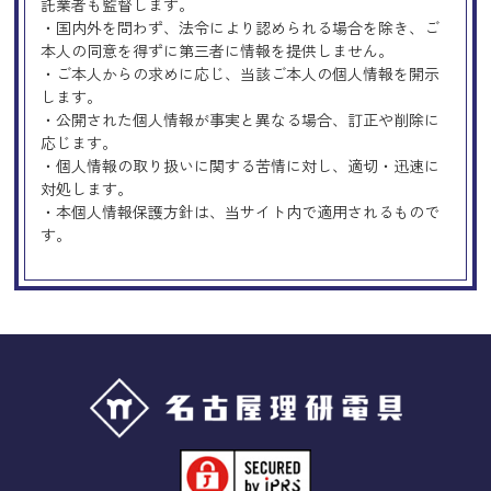
託業者も監督します。
・国内外を問わず、法令により認められる場合を除き、ご
本人の同意を得ずに第三者に情報を提供しません。
・ご本人からの求めに応じ、当該ご本人の個人情報を開示
します。
・公開された個人情報が事実と異なる場合、訂正や削除に
応じます。
・個人情報の取り扱いに関する苦情に対し、適切・迅速に
対処します。
・本個人情報保護方針は、当サイト内で適用されるもので
す。
Googleアナリティクスの使用につい
て
当サイトでは、より良いサービスの提供、またユーザビリ
ティの向上のため、Googleアナリティクスを使用し、当サ
イトの利用状況などのデータ収集及び解析を行っておりま
す。その際、「Cookie」を通じて、Googleがお客様のIPア
ドレスなどの情報を収集する場合がありますが、