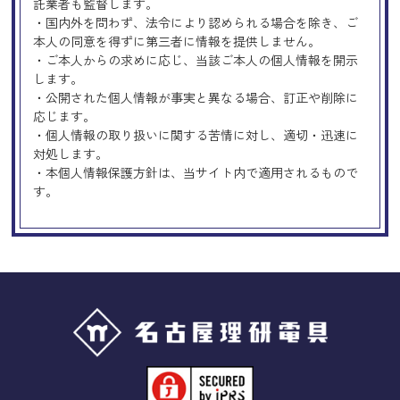
託業者も監督します。
・国内外を問わず、法令により認められる場合を除き、ご
本人の同意を得ずに第三者に情報を提供しません。
・ご本人からの求めに応じ、当該ご本人の個人情報を開示
します。
・公開された個人情報が事実と異なる場合、訂正や削除に
応じます。
・個人情報の取り扱いに関する苦情に対し、適切・迅速に
対処します。
・本個人情報保護方針は、当サイト内で適用されるもので
す。
Googleアナリティクスの使用につい
て
当サイトでは、より良いサービスの提供、またユーザビリ
ティの向上のため、Googleアナリティクスを使用し、当サ
イトの利用状況などのデータ収集及び解析を行っておりま
す。その際、「Cookie」を通じて、Googleがお客様のIPア
ドレスなどの情報を収集する場合がありますが、