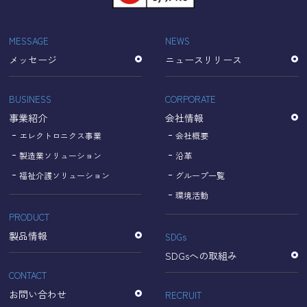
「Cookie」で収集される情報は個人を特定できるものでは
ありません。
収集されたデータはGoogleのプライバシーポリシーにおい
MESSAGE
NEWS
て管理されます。
メッセージ
ニュースリリース
なお、当サイトのご利用をもって、上述の方法・目的にお
いてGoogle及び当サイトが行うデータ処理に関し、お客様
にご承諾いただいたものとみなします。
BUSINESS
CORPORATE
【Googleのプライバシーポリシー】
事業紹介
会社情報
https://policies.google.com/privacy?hl=ja
https://policies.google.com/technologies/partner-sites?
エレクトロニクス事業
会社概要
hl=ja
製造業ソリューション
沿革
福祉介護ソリューション
グループ一覧
個人情報に関するお問い合わせ窓口
環境活動
PRODUCT
名古屋理研電具株式会社
TEL：052-833-1248
製品情報
SDGs
SDGsへの取組み
CONTACT
お問い合わせ
RECRUIT