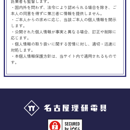
託業者も監督します。
・国内外を問わず、法令により認められる場合を除き、ご
本人の同意を得ずに第三者に情報を提供しません。
・ご本人からの求めに応じ、当該ご本人の個人情報を開示
します。
・公開された個人情報が事実と異なる場合、訂正や削除に
応じます。
・個人情報の取り扱いに関する苦情に対し、適切・迅速に
対処します。
・本個人情報保護方針は、当サイト内で適用されるもので
す。
Googleアナリティクスの使用につい
て
当サイトでは、より良いサービスの提供、またユーザビリ
ティの向上のため、Googleアナリティクスを使用し、当サ
イトの利用状況などのデータ収集及び解析を行っておりま
す。その際、「Cookie」を通じて、Googleがお客様のIPア
ドレスなどの情報を収集する場合がありますが、