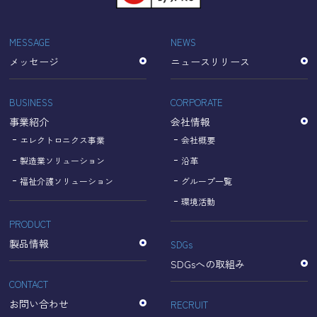
「Cookie」で収集される情報は個人を特定できるものでは
ありません。
収集されたデータはGoogleのプライバシーポリシーにおい
MESSAGE
NEWS
て管理されます。
メッセージ
ニュースリリース
なお、当サイトのご利用をもって、上述の方法・目的にお
いてGoogle及び当サイトが行うデータ処理に関し、お客様
にご承諾いただいたものとみなします。
BUSINESS
CORPORATE
【Googleのプライバシーポリシー】
事業紹介
会社情報
https://policies.google.com/privacy?hl=ja
https://policies.google.com/technologies/partner-sites?
エレクトロニクス事業
会社概要
hl=ja
製造業ソリューション
沿革
福祉介護ソリューション
グループ一覧
個人情報に関するお問い合わせ窓口
環境活動
PRODUCT
名古屋理研電具株式会社
TEL：052-833-1248
製品情報
SDGs
SDGsへの取組み
CONTACT
お問い合わせ
RECRUIT