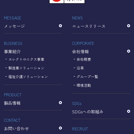
「Cookie」で収集される情報は個人を特定できるものでは
ありません。
収集されたデータはGoogleのプライバシーポリシーにおい
MESSAGE
NEWS
て管理されます。
メッセージ
ニュースリリース
なお、当サイトのご利用をもって、上述の方法・目的にお
いてGoogle及び当サイトが行うデータ処理に関し、お客様
にご承諾いただいたものとみなします。
BUSINESS
CORPORATE
【Googleのプライバシーポリシー】
事業紹介
会社情報
https://policies.google.com/privacy?hl=ja
https://policies.google.com/technologies/partner-sites?
エレクトロニクス事業
会社概要
hl=ja
製造業ソリューション
沿革
福祉介護ソリューション
グループ一覧
個人情報に関するお問い合わせ窓口
環境活動
PRODUCT
名古屋理研電具株式会社
TEL：052-833-1248
製品情報
SDGs
SDGsへの取組み
CONTACT
お問い合わせ
RECRUIT