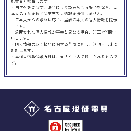
託業者も監督します。
・国内外を問わず、法令により認められる場合を除き、ご
本人の同意を得ずに第三者に情報を提供しません。
・ご本人からの求めに応じ、当該ご本人の個人情報を開示
します。
・公開された個人情報が事実と異なる場合、訂正や削除に
応じます。
・個人情報の取り扱いに関する苦情に対し、適切・迅速に
対処します。
・本個人情報保護方針は、当サイト内で適用されるもので
す。
Googleアナリティクスの使用につい
て
当サイトでは、より良いサービスの提供、またユーザビリ
ティの向上のため、Googleアナリティクスを使用し、当サ
イトの利用状況などのデータ収集及び解析を行っておりま
す。その際、「Cookie」を通じて、Googleがお客様のIPア
ドレスなどの情報を収集する場合がありますが、