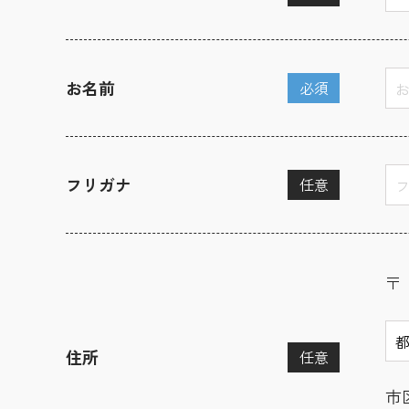
お名前
必須
フリガナ
任意
〒
住所
任意
市