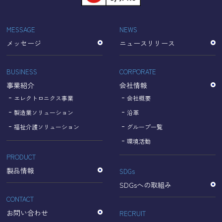
「Cookie」で収集される情報は個人を特定できるものでは
ありません。
収集されたデータはGoogleのプライバシーポリシーにおい
MESSAGE
NEWS
て管理されます。
メッセージ
ニュースリリース
なお、当サイトのご利用をもって、上述の方法・目的にお
いてGoogle及び当サイトが行うデータ処理に関し、お客様
にご承諾いただいたものとみなします。
BUSINESS
CORPORATE
【Googleのプライバシーポリシー】
事業紹介
会社情報
https://policies.google.com/privacy?hl=ja
https://policies.google.com/technologies/partner-sites?
エレクトロニクス事業
会社概要
hl=ja
製造業ソリューション
沿革
福祉介護ソリューション
グループ一覧
個人情報に関するお問い合わせ窓口
環境活動
PRODUCT
名古屋理研電具株式会社
TEL：052-833-1248
製品情報
SDGs
SDGsへの取組み
CONTACT
お問い合わせ
RECRUIT