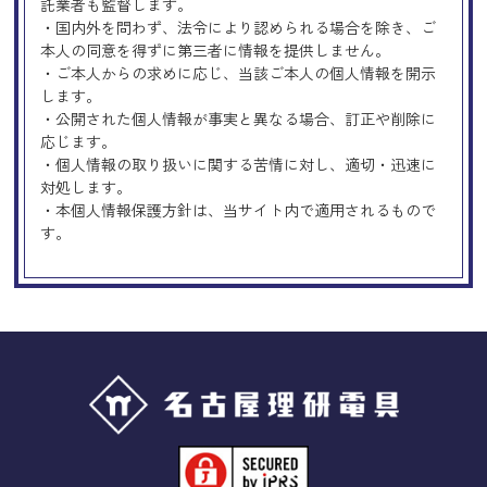
託業者も監督します。
・国内外を問わず、法令により認められる場合を除き、ご
本人の同意を得ずに第三者に情報を提供しません。
・ご本人からの求めに応じ、当該ご本人の個人情報を開示
します。
・公開された個人情報が事実と異なる場合、訂正や削除に
応じます。
・個人情報の取り扱いに関する苦情に対し、適切・迅速に
対処します。
・本個人情報保護方針は、当サイト内で適用されるもので
す。
Googleアナリティクスの使用につい
て
当サイトでは、より良いサービスの提供、またユーザビリ
ティの向上のため、Googleアナリティクスを使用し、当サ
イトの利用状況などのデータ収集及び解析を行っておりま
す。その際、「Cookie」を通じて、Googleがお客様のIPア
ドレスなどの情報を収集する場合がありますが、