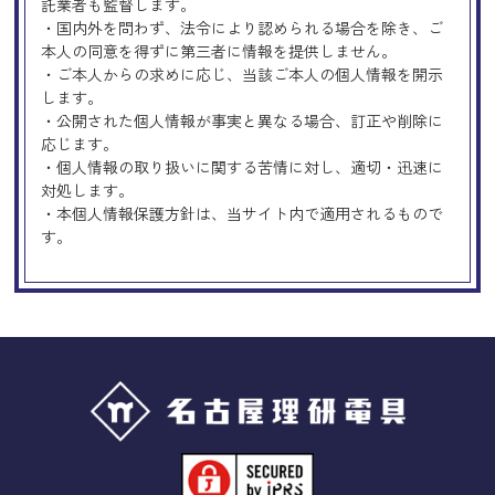
託業者も監督します。
・国内外を問わず、法令により認められる場合を除き、ご
本人の同意を得ずに第三者に情報を提供しません。
・ご本人からの求めに応じ、当該ご本人の個人情報を開示
します。
・公開された個人情報が事実と異なる場合、訂正や削除に
応じます。
・個人情報の取り扱いに関する苦情に対し、適切・迅速に
対処します。
・本個人情報保護方針は、当サイト内で適用されるもので
す。
Googleアナリティクスの使用につい
て
当サイトでは、より良いサービスの提供、またユーザビリ
ティの向上のため、Googleアナリティクスを使用し、当サ
イトの利用状況などのデータ収集及び解析を行っておりま
す。その際、「Cookie」を通じて、Googleがお客様のIPア
ドレスなどの情報を収集する場合がありますが、