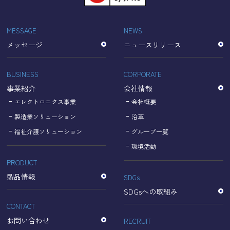
「Cookie」で収集される情報は個人を特定できるものでは
ありません。
収集されたデータはGoogleのプライバシーポリシーにおい
MESSAGE
NEWS
て管理されます。
メッセージ
ニュースリリース
なお、当サイトのご利用をもって、上述の方法・目的にお
いてGoogle及び当サイトが行うデータ処理に関し、お客様
にご承諾いただいたものとみなします。
BUSINESS
CORPORATE
【Googleのプライバシーポリシー】
事業紹介
会社情報
https://policies.google.com/privacy?hl=ja
https://policies.google.com/technologies/partner-sites?
エレクトロニクス事業
会社概要
hl=ja
製造業ソリューション
沿革
福祉介護ソリューション
グループ一覧
個人情報に関するお問い合わせ窓口
環境活動
PRODUCT
名古屋理研電具株式会社
TEL：052-833-1248
製品情報
SDGs
SDGsへの取組み
CONTACT
お問い合わせ
RECRUIT