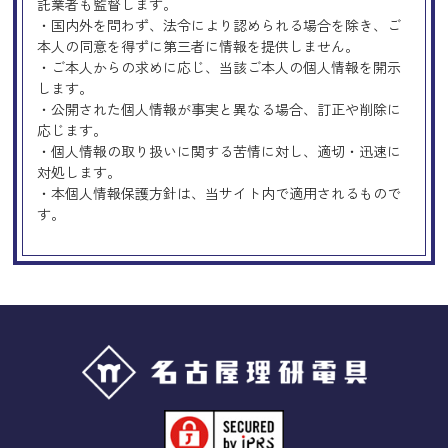
託業者も監督します。
・国内外を問わず、法令により認められる場合を除き、ご
本人の同意を得ずに第三者に情報を提供しません。
・ご本人からの求めに応じ、当該ご本人の個人情報を開示
します。
・公開された個人情報が事実と異なる場合、訂正や削除に
応じます。
・個人情報の取り扱いに関する苦情に対し、適切・迅速に
対処します。
・本個人情報保護方針は、当サイト内で適用されるもので
す。
Googleアナリティクスの使用につい
て
当サイトでは、より良いサービスの提供、またユーザビリ
ティの向上のため、Googleアナリティクスを使用し、当サ
イトの利用状況などのデータ収集及び解析を行っておりま
す。その際、「Cookie」を通じて、Googleがお客様のIPア
ドレスなどの情報を収集する場合がありますが、