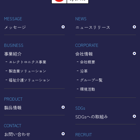
「Cookie」で収集される情報は個人を特定できるものでは
ありません。
収集されたデータはGoogleのプライバシーポリシーにおい
MESSAGE
NEWS
て管理されます。
メッセージ
ニュースリリース
なお、当サイトのご利用をもって、上述の方法・目的にお
いてGoogle及び当サイトが行うデータ処理に関し、お客様
にご承諾いただいたものとみなします。
BUSINESS
CORPORATE
【Googleのプライバシーポリシー】
事業紹介
会社情報
https://policies.google.com/privacy?hl=ja
https://policies.google.com/technologies/partner-sites?
エレクトロニクス事業
会社概要
hl=ja
製造業ソリューション
沿革
福祉介護ソリューション
グループ一覧
個人情報に関するお問い合わせ窓口
環境活動
PRODUCT
名古屋理研電具株式会社
TEL：052-833-1248
製品情報
SDGs
SDGsへの取組み
CONTACT
お問い合わせ
RECRUIT