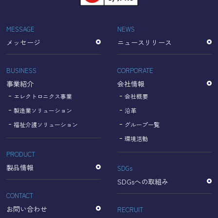
「Cookie」で収集される情報は個人を特定できるものでは
ありません。
収集されたデータはGoogleのプライバシーポリシーにおい
MESSAGE
NEWS
て管理されます。
メッセージ
ニュースリリース
なお、当サイトのご利用をもって、上述の方法・目的にお
いてGoogle及び当サイトが行うデータ処理に関し、お客様
にご承諾いただいたものとみなします。
BUSINESS
CORPORATE
【Googleのプライバシーポリシー】
事業紹介
会社情報
https://policies.google.com/privacy?hl=ja
https://policies.google.com/technologies/partner-sites?
エレクトロニクス事業
会社概要
hl=ja
製造業ソリューション
沿革
福祉介護ソリューション
グループ一覧
個人情報に関するお問い合わせ窓口
環境活動
PRODUCT
名古屋理研電具株式会社
TEL：052-833-1248
製品情報
SDGs
SDGsへの取組み
CONTACT
お問い合わせ
RECRUIT