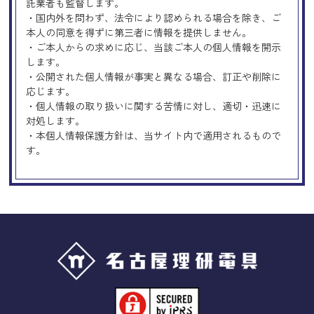
託業者も監督します。
・国内外を問わず、法令により認められる場合を除き、ご
本人の同意を得ずに第三者に情報を提供しません。
・ご本人からの求めに応じ、当該ご本人の個人情報を開示
します。
・公開された個人情報が事実と異なる場合、訂正や削除に
応じます。
・個人情報の取り扱いに関する苦情に対し、適切・迅速に
対処します。
・本個人情報保護方針は、当サイト内で適用されるもので
す。
Googleアナリティクスの使用につい
て
当サイトでは、より良いサービスの提供、またユーザビリ
ティの向上のため、Googleアナリティクスを使用し、当サ
イトの利用状況などのデータ収集及び解析を行っておりま
す。その際、「Cookie」を通じて、Googleがお客様のIPア
ドレスなどの情報を収集する場合がありますが、