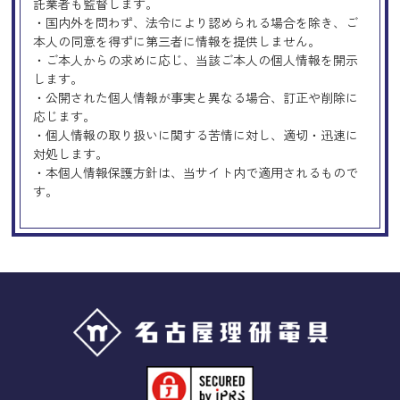
託業者も監督します。
・国内外を問わず、法令により認められる場合を除き、ご
本人の同意を得ずに第三者に情報を提供しません。
・ご本人からの求めに応じ、当該ご本人の個人情報を開示
します。
・公開された個人情報が事実と異なる場合、訂正や削除に
応じます。
・個人情報の取り扱いに関する苦情に対し、適切・迅速に
対処します。
・本個人情報保護方針は、当サイト内で適用されるもので
す。
Googleアナリティクスの使用につい
て
当サイトでは、より良いサービスの提供、またユーザビリ
ティの向上のため、Googleアナリティクスを使用し、当サ
イトの利用状況などのデータ収集及び解析を行っておりま
す。その際、「Cookie」を通じて、Googleがお客様のIPア
ドレスなどの情報を収集する場合がありますが、