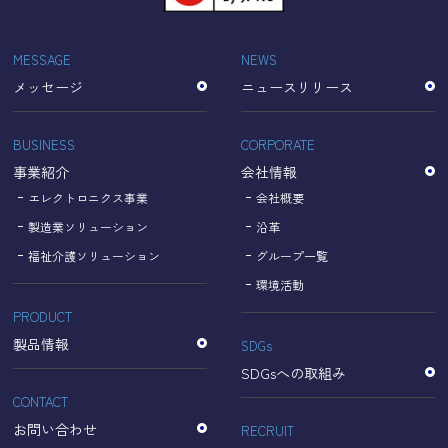
「Cookie」で収集される情報は個人を特定できるものでは
ありません。
収集されたデータはGoogleのプライバシーポリシーにおい
MESSAGE
NEWS
て管理されます。
メッセージ
ニュースリリース
なお、当サイトのご利用をもって、上述の方法・目的にお
いてGoogle及び当サイトが行うデータ処理に関し、お客様
にご承諾いただいたものとみなします。
BUSINESS
CORPORATE
【Googleのプライバシーポリシー】
事業紹介
会社情報
https://policies.google.com/privacy?hl=ja
https://policies.google.com/technologies/partner-sites?
エレクトロニクス事業
会社概要
hl=ja
製造業ソリューション
沿革
福祉介護ソリューション
グループ一覧
個人情報に関するお問い合わせ窓口
環境活動
PRODUCT
名古屋理研電具株式会社
TEL：052-833-1248
製品情報
SDGs
SDGsへの取組み
CONTACT
お問い合わせ
RECRUIT