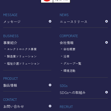
「Cookie」で収集される情報は個人を特定できるものでは
ありません。
収集されたデータはGoogleのプライバシーポリシーにおい
MESSAGE
NEWS
て管理されます。
メッセージ
ニュースリリース
なお、当サイトのご利用をもって、上述の方法・目的にお
いてGoogle及び当サイトが行うデータ処理に関し、お客様
にご承諾いただいたものとみなします。
BUSINESS
CORPORATE
【Googleのプライバシーポリシー】
事業紹介
会社情報
https://policies.google.com/privacy?hl=ja
https://policies.google.com/technologies/partner-sites?
エレクトロニクス事業
会社概要
hl=ja
製造業ソリューション
沿革
福祉介護ソリューション
グループ一覧
個人情報に関するお問い合わせ窓口
環境活動
PRODUCT
名古屋理研電具株式会社
TEL：052-833-1248
製品情報
SDGs
SDGsへの取組み
CONTACT
お問い合わせ
RECRUIT