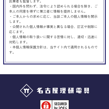
託業者も監督します。
・国内外を問わず、法令により認められる場合を除き、ご
本人の同意を得ずに第三者に情報を提供しません。
・ご本人からの求めに応じ、当該ご本人の個人情報を開示
します。
・公開された個人情報が事実と異なる場合、訂正や削除に
応じます。
・個人情報の取り扱いに関する苦情に対し、適切・迅速に
対処します。
・本個人情報保護方針は、当サイト内で適用されるもので
す。
Googleアナリティクスの使用につい
て
当サイトでは、より良いサービスの提供、またユーザビリ
ティの向上のため、Googleアナリティクスを使用し、当サ
イトの利用状況などのデータ収集及び解析を行っておりま
す。その際、「Cookie」を通じて、Googleがお客様のIPア
ドレスなどの情報を収集する場合がありますが、