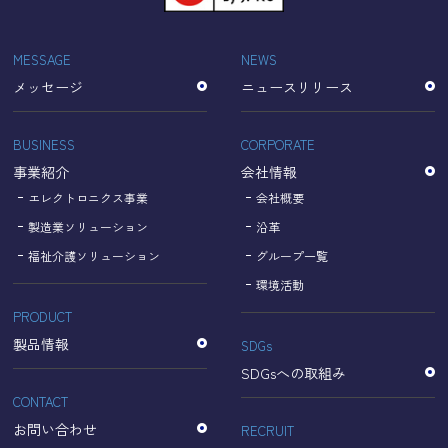
「Cookie」で収集される情報は個人を特定できるものでは
ありません。
収集されたデータはGoogleのプライバシーポリシーにおい
MESSAGE
NEWS
て管理されます。
メッセージ
ニュースリリース
なお、当サイトのご利用をもって、上述の方法・目的にお
いてGoogle及び当サイトが行うデータ処理に関し、お客様
にご承諾いただいたものとみなします。
BUSINESS
CORPORATE
【Googleのプライバシーポリシー】
事業紹介
会社情報
https://policies.google.com/privacy?hl=ja
https://policies.google.com/technologies/partner-sites?
エレクトロニクス事業
会社概要
hl=ja
製造業ソリューション
沿革
福祉介護ソリューション
グループ一覧
個人情報に関するお問い合わせ窓口
環境活動
PRODUCT
名古屋理研電具株式会社
TEL：052-833-1248
製品情報
SDGs
SDGsへの取組み
CONTACT
お問い合わせ
RECRUIT