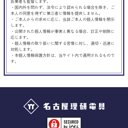
託業者も監督します。
・国内外を問わず、法令により認められる場合を除き、ご
本人の同意を得ずに第三者に情報を提供しません。
・ご本人からの求めに応じ、当該ご本人の個人情報を開示
します。
・公開された個人情報が事実と異なる場合、訂正や削除に
応じます。
・個人情報の取り扱いに関する苦情に対し、適切・迅速に
対処します。
・本個人情報保護方針は、当サイト内で適用されるもので
す。
Googleアナリティクスの使用につい
て
当サイトでは、より良いサービスの提供、またユーザビリ
ティの向上のため、Googleアナリティクスを使用し、当サ
イトの利用状況などのデータ収集及び解析を行っておりま
す。その際、「Cookie」を通じて、Googleがお客様のIPア
ドレスなどの情報を収集する場合がありますが、