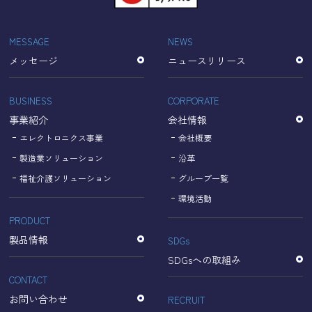
「Cookie」で収集される情報は個人を特定できるものでは
ありません。
収集されたデータはGoogleのプライバシーポリシーにおい
MESSAGE
NEWS
て管理されます。
メッセージ
ニュースリリース
なお、当サイトのご利用をもって、上述の方法・目的にお
いてGoogle及び当サイトが行うデータ処理に関し、お客様
にご承諾いただいたものとみなします。
BUSINESS
CORPORATE
【Googleのプライバシーポリシー】
事業紹介
会社情報
https://policies.google.com/privacy?hl=ja
https://policies.google.com/technologies/partner-sites?
エレクトロニクス事業
会社概要
hl=ja
製造業ソリューション
沿革
福祉介護ソリューション
グループ一覧
個人情報に関するお問い合わせ窓口
環境活動
PRODUCT
名古屋理研電具株式会社
TEL：052-833-1248
製品情報
SDGs
SDGsへの取組み
CONTACT
お問い合わせ
RECRUIT