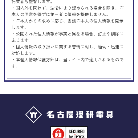
託業者も監督します。
・国内外を問わず、法令により認められる場合を除き、ご
本人の同意を得ずに第三者に情報を提供しません。
・ご本人からの求めに応じ、当該ご本人の個人情報を開示
します。
・公開された個人情報が事実と異なる場合、訂正や削除に
応じます。
・個人情報の取り扱いに関する苦情に対し、適切・迅速に
対処します。
・本個人情報保護方針は、当サイト内で適用されるもので
す。
Googleアナリティクスの使用につい
て
当サイトでは、より良いサービスの提供、またユーザビリ
ティの向上のため、Googleアナリティクスを使用し、当サ
イトの利用状況などのデータ収集及び解析を行っておりま
す。その際、「Cookie」を通じて、Googleがお客様のIPア
ドレスなどの情報を収集する場合がありますが、