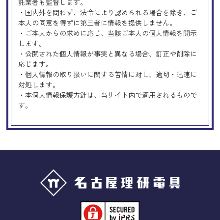
託業者も監督します。
・国内外を問わず、法令により認められる場合を除き、ご
本人の同意を得ずに第三者に情報を提供しません。
・ご本人からの求めに応じ、当該ご本人の個人情報を開示
します。
・公開された個人情報が事実と異なる場合、訂正や削除に
応じます。
・個人情報の取り扱いに関する苦情に対し、適切・迅速に
対処します。
・本個人情報保護方針は、当サイト内で適用されるもので
す。
Googleアナリティクスの使用につい
て
当サイトでは、より良いサービスの提供、またユーザビリ
ティの向上のため、Googleアナリティクスを使用し、当サ
イトの利用状況などのデータ収集及び解析を行っておりま
す。その際、「Cookie」を通じて、Googleがお客様のIPア
ドレスなどの情報を収集する場合がありますが、