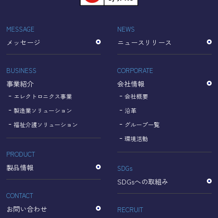
「Cookie」で収集される情報は個人を特定できるものでは
ありません。
収集されたデータはGoogleのプライバシーポリシーにおい
MESSAGE
NEWS
て管理されます。
メッセージ
ニュースリリース
なお、当サイトのご利用をもって、上述の方法・目的にお
いてGoogle及び当サイトが行うデータ処理に関し、お客様
にご承諾いただいたものとみなします。
BUSINESS
CORPORATE
【Googleのプライバシーポリシー】
事業紹介
会社情報
https://policies.google.com/privacy?hl=ja
https://policies.google.com/technologies/partner-sites?
エレクトロニクス事業
会社概要
hl=ja
製造業ソリューション
沿革
福祉介護ソリューション
グループ一覧
個人情報に関するお問い合わせ窓口
環境活動
PRODUCT
名古屋理研電具株式会社
TEL：052-833-1248
製品情報
SDGs
SDGsへの取組み
CONTACT
お問い合わせ
RECRUIT