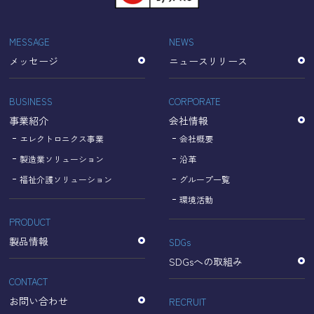
「Cookie」で収集される情報は個人を特定できるものでは
ありません。
収集されたデータはGoogleのプライバシーポリシーにおい
MESSAGE
NEWS
て管理されます。
メッセージ
ニュースリリース
なお、当サイトのご利用をもって、上述の方法・目的にお
いてGoogle及び当サイトが行うデータ処理に関し、お客様
にご承諾いただいたものとみなします。
BUSINESS
CORPORATE
【Googleのプライバシーポリシー】
事業紹介
会社情報
https://policies.google.com/privacy?hl=ja
https://policies.google.com/technologies/partner-sites?
エレクトロニクス事業
会社概要
hl=ja
製造業ソリューション
沿革
福祉介護ソリューション
グループ一覧
個人情報に関するお問い合わせ窓口
環境活動
PRODUCT
名古屋理研電具株式会社
TEL：052-833-1248
製品情報
SDGs
SDGsへの取組み
CONTACT
お問い合わせ
RECRUIT