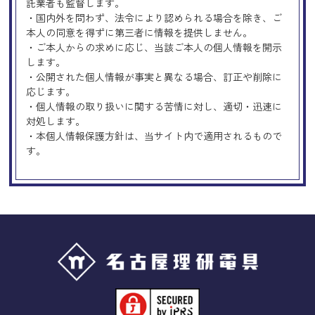
託業者も監督します。
・国内外を問わず、法令により認められる場合を除き、ご
本人の同意を得ずに第三者に情報を提供しません。
・ご本人からの求めに応じ、当該ご本人の個人情報を開示
します。
・公開された個人情報が事実と異なる場合、訂正や削除に
応じます。
・個人情報の取り扱いに関する苦情に対し、適切・迅速に
対処します。
・本個人情報保護方針は、当サイト内で適用されるもので
す。
Googleアナリティクスの使用につい
て
当サイトでは、より良いサービスの提供、またユーザビリ
ティの向上のため、Googleアナリティクスを使用し、当サ
イトの利用状況などのデータ収集及び解析を行っておりま
す。その際、「Cookie」を通じて、Googleがお客様のIPア
ドレスなどの情報を収集する場合がありますが、