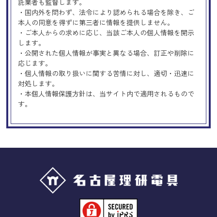
託業者も監督します。
・国内外を問わず、法令により認められる場合を除き、ご
本人の同意を得ずに第三者に情報を提供しません。
・ご本人からの求めに応じ、当該ご本人の個人情報を開示
します。
・公開された個人情報が事実と異なる場合、訂正や削除に
応じます。
・個人情報の取り扱いに関する苦情に対し、適切・迅速に
対処します。
・本個人情報保護方針は、当サイト内で適用されるもので
す。
Googleアナリティクスの使用につい
て
当サイトでは、より良いサービスの提供、またユーザビリ
ティの向上のため、Googleアナリティクスを使用し、当サ
イトの利用状況などのデータ収集及び解析を行っておりま
す。その際、「Cookie」を通じて、Googleがお客様のIPア
ドレスなどの情報を収集する場合がありますが、