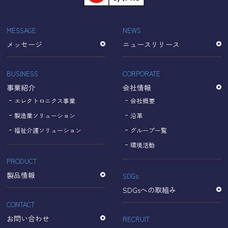
「Cookie」で収集される情報は個人を特定できるものでは
ありません。
収集されたデータはGoogleのプライバシーポリシーにおい
MESSAGE
NEWS
て管理されます。
メッセージ
ニュースリリース
なお、当サイトのご利用をもって、上述の方法・目的にお
いてGoogle及び当サイトが行うデータ処理に関し、お客様
にご承諾いただいたものとみなします。
BUSINESS
CORPORATE
【Googleのプライバシーポリシー】
事業紹介
会社情報
https://policies.google.com/privacy?hl=ja
https://policies.google.com/technologies/partner-sites?
エレクトロニクス事業
会社概要
hl=ja
製造業ソリューション
沿革
福祉介護ソリューション
グループ一覧
個人情報に関するお問い合わせ窓口
環境活動
PRODUCT
名古屋理研電具株式会社
TEL：052-833-1248
製品情報
SDGs
SDGsへの取組み
CONTACT
お問い合わせ
RECRUIT