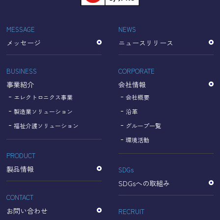
「Cookie」で収集される情報は個人を特定できるものでは
ありません。
収集されたデータはGoogleのプライバシーポリシーにおい
MESSAGE
NEWS
て管理されます。
メッセージ
ニュースリリース
なお、当サイトのご利用をもって、上述の方法・目的にお
いてGoogle及び当サイトが行うデータ処理に関し、お客様
にご承諾いただいたものとみなします。
BUSINESS
CORPORATE
【Googleのプライバシーポリシー】
事業紹介
会社情報
https://policies.google.com/privacy?hl=ja
https://policies.google.com/technologies/partner-sites?
エレクトロニクス事業
会社概要
hl=ja
製造業ソリューション
沿革
福祉介護ソリューション
グループ一覧
個人情報に関するお問い合わせ窓口
環境活動
PRODUCT
名古屋理研電具株式会社
TEL：052-833-1248
製品情報
SDGs
SDGsへの取組み
CONTACT
お問い合わせ
RECRUIT