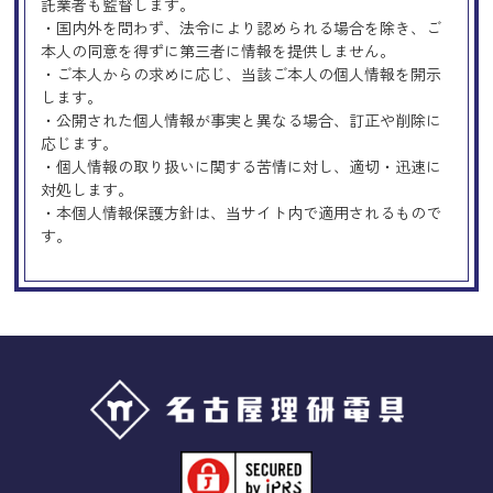
託業者も監督します。
・国内外を問わず、法令により認められる場合を除き、ご
本人の同意を得ずに第三者に情報を提供しません。
・ご本人からの求めに応じ、当該ご本人の個人情報を開示
します。
・公開された個人情報が事実と異なる場合、訂正や削除に
応じます。
・個人情報の取り扱いに関する苦情に対し、適切・迅速に
対処します。
・本個人情報保護方針は、当サイト内で適用されるもので
す。
Googleアナリティクスの使用につい
て
当サイトでは、より良いサービスの提供、またユーザビリ
ティの向上のため、Googleアナリティクスを使用し、当サ
イトの利用状況などのデータ収集及び解析を行っておりま
す。その際、「Cookie」を通じて、Googleがお客様のIPア
ドレスなどの情報を収集する場合がありますが、