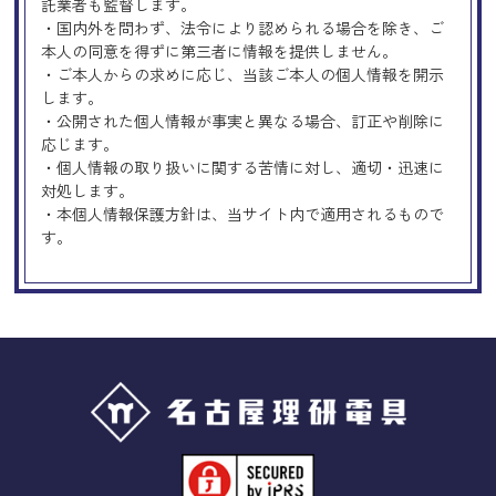
託業者も監督します。
・国内外を問わず、法令により認められる場合を除き、ご
本人の同意を得ずに第三者に情報を提供しません。
・ご本人からの求めに応じ、当該ご本人の個人情報を開示
します。
・公開された個人情報が事実と異なる場合、訂正や削除に
応じます。
・個人情報の取り扱いに関する苦情に対し、適切・迅速に
対処します。
・本個人情報保護方針は、当サイト内で適用されるもので
す。
Googleアナリティクスの使用につい
て
当サイトでは、より良いサービスの提供、またユーザビリ
ティの向上のため、Googleアナリティクスを使用し、当サ
イトの利用状況などのデータ収集及び解析を行っておりま
す。その際、「Cookie」を通じて、Googleがお客様のIPア
ドレスなどの情報を収集する場合がありますが、