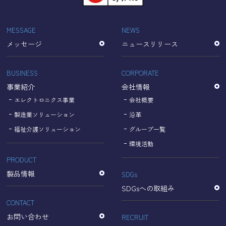
「Cookie」で収集される情報は個人を特定できるものでは
ありません。
収集されたデータはGoogleのプライバシーポリシーにおい
MESSAGE
NEWS
て管理されます。
メッセージ
ニュースリリース
なお、当サイトのご利用をもって、上述の方法・目的にお
いてGoogle及び当サイトが行うデータ処理に関し、お客様
にご承諾いただいたものとみなします。
BUSINESS
CORPORATE
【Googleのプライバシーポリシー】
事業紹介
会社情報
https://policies.google.com/privacy?hl=ja
https://policies.google.com/technologies/partner-sites?
エレクトロニクス事業
会社概要
hl=ja
製造業ソリューション
沿革
福祉介護ソリューション
グループ一覧
個人情報に関するお問い合わせ窓口
環境活動
PRODUCT
名古屋理研電具株式会社
TEL：052-833-1248
製品情報
SDGs
SDGsへの取組み
CONTACT
お問い合わせ
RECRUIT