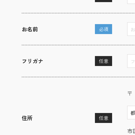
お名前
必須
フリガナ
任意
〒
住所
任意
市