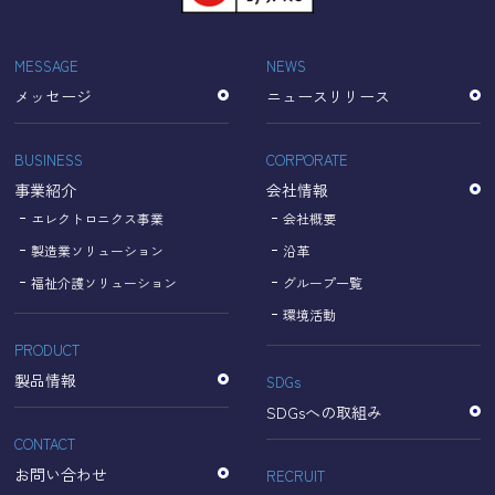
「Cookie」で収集される情報は個人を特定できるものでは
ありません。
収集されたデータはGoogleのプライバシーポリシーにおい
MESSAGE
NEWS
て管理されます。
メッセージ
ニュースリリース
なお、当サイトのご利用をもって、上述の方法・目的にお
いてGoogle及び当サイトが行うデータ処理に関し、お客様
にご承諾いただいたものとみなします。
BUSINESS
CORPORATE
【Googleのプライバシーポリシー】
事業紹介
会社情報
https://policies.google.com/privacy?hl=ja
https://policies.google.com/technologies/partner-sites?
エレクトロニクス事業
会社概要
hl=ja
製造業ソリューション
沿革
福祉介護ソリューション
グループ一覧
個人情報に関するお問い合わせ窓口
環境活動
PRODUCT
名古屋理研電具株式会社
TEL：052-833-1248
製品情報
SDGs
SDGsへの取組み
CONTACT
お問い合わせ
RECRUIT