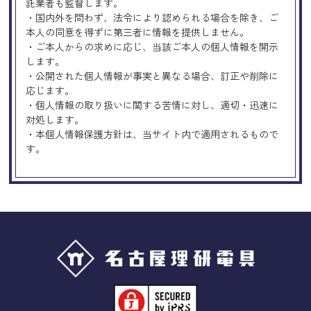
託業者も監督します。
・国内外を問わず、法令により認められる場合を除き、ご
本人の同意を得ずに第三者に情報を提供しません。
・ご本人からの求めに応じ、当該ご本人の個人情報を開示
します。
・公開された個人情報が事実と異なる場合、訂正や削除に
応じます。
・個人情報の取り扱いに関する苦情に対し、適切・迅速に
対処します。
・本個人情報保護方針は、当サイト内で適用されるもので
す。
Googleアナリティクスの使用につい
て
当サイトでは、より良いサービスの提供、またユーザビリ
ティの向上のため、Googleアナリティクスを使用し、当サ
イトの利用状況などのデータ収集及び解析を行っておりま
す。その際、「Cookie」を通じて、Googleがお客様のIPア
ドレスなどの情報を収集する場合がありますが、