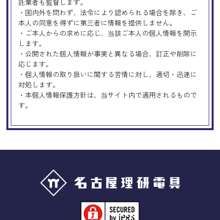
託業者も監督します。
・国内外を問わず、法令により認められる場合を除き、ご
本人の同意を得ずに第三者に情報を提供しません。
・ご本人からの求めに応じ、当該ご本人の個人情報を開示
します。
・公開された個人情報が事実と異なる場合、訂正や削除に
応じます。
・個人情報の取り扱いに関する苦情に対し、適切・迅速に
対処します。
・本個人情報保護方針は、当サイト内で適用されるもので
す。
Googleアナリティクスの使用につい
て
当サイトでは、より良いサービスの提供、またユーザビリ
ティの向上のため、Googleアナリティクスを使用し、当サ
イトの利用状況などのデータ収集及び解析を行っておりま
す。その際、「Cookie」を通じて、Googleがお客様のIPア
ドレスなどの情報を収集する場合がありますが、