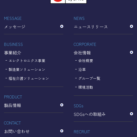
「Cookie」で収集される情報は個人を特定できるものでは
ありません。
収集されたデータはGoogleのプライバシーポリシーにおい
MESSAGE
NEWS
て管理されます。
メッセージ
ニュースリリース
なお、当サイトのご利用をもって、上述の方法・目的にお
いてGoogle及び当サイトが行うデータ処理に関し、お客様
にご承諾いただいたものとみなします。
BUSINESS
CORPORATE
【Googleのプライバシーポリシー】
事業紹介
会社情報
https://policies.google.com/privacy?hl=ja
https://policies.google.com/technologies/partner-sites?
エレクトロニクス事業
会社概要
hl=ja
製造業ソリューション
沿革
福祉介護ソリューション
グループ一覧
個人情報に関するお問い合わせ窓口
環境活動
PRODUCT
名古屋理研電具株式会社
TEL：052-833-1248
製品情報
SDGs
SDGsへの取組み
CONTACT
お問い合わせ
RECRUIT