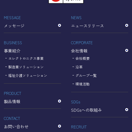
「Cookie」で収集される情報は個人を特定できるものでは
ありません。
収集されたデータはGoogleのプライバシーポリシーにおい
MESSAGE
NEWS
て管理されます。
メッセージ
ニュースリリース
なお、当サイトのご利用をもって、上述の方法・目的にお
いてGoogle及び当サイトが行うデータ処理に関し、お客様
にご承諾いただいたものとみなします。
BUSINESS
CORPORATE
【Googleのプライバシーポリシー】
事業紹介
会社情報
https://policies.google.com/privacy?hl=ja
https://policies.google.com/technologies/partner-sites?
エレクトロニクス事業
会社概要
hl=ja
製造業ソリューション
沿革
福祉介護ソリューション
グループ一覧
個人情報に関するお問い合わせ窓口
環境活動
PRODUCT
名古屋理研電具株式会社
TEL：052-833-1248
製品情報
SDGs
SDGsへの取組み
CONTACT
お問い合わせ
RECRUIT