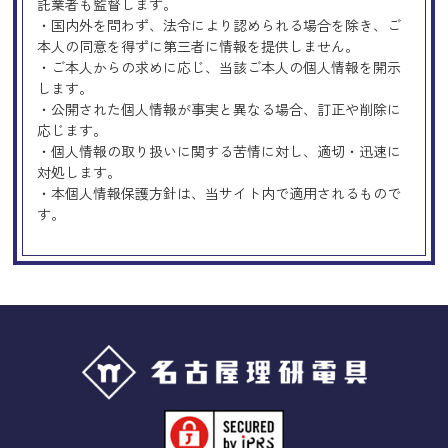
託業者も監督します。
・国内外を問わず、法令により認められる場合を除き、ご
本人の同意を得ずに第三者に情報を提供しません。
・ご本人からの求めに応じ、当該ご本人の個人情報を開示
します。
・公開された個人情報が事実と異なる場合、訂正や削除に
応じます。
・個人情報の取り扱いに関する苦情に対し、適切・迅速に
対処します。
・本個人情報保護方針は、当サイト内で適用されるもので
す。
Googleアナリティクスの使用につい
て
当サイトでは、より良いサービスの提供、またユーザビリ
ティの向上のため、Googleアナリティクスを使用し、当サ
イトの利用状況などのデータ収集及び解析を行っておりま
す。その際、「Cookie」を通じて、Googleがお客様のIPア
ドレスなどの情報を収集する場合がありますが、