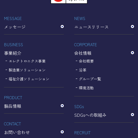
「Cookie」で収集される情報は個人を特定できるものでは
ありません。
収集されたデータはGoogleのプライバシーポリシーにおい
MESSAGE
NEWS
て管理されます。
メッセージ
ニュースリリース
なお、当サイトのご利用をもって、上述の方法・目的にお
いてGoogle及び当サイトが行うデータ処理に関し、お客様
にご承諾いただいたものとみなします。
BUSINESS
CORPORATE
【Googleのプライバシーポリシー】
事業紹介
会社情報
https://policies.google.com/privacy?hl=ja
https://policies.google.com/technologies/partner-sites?
エレクトロニクス事業
会社概要
hl=ja
製造業ソリューション
沿革
福祉介護ソリューション
グループ一覧
個人情報に関するお問い合わせ窓口
環境活動
PRODUCT
名古屋理研電具株式会社
TEL：052-833-1248
製品情報
SDGs
SDGsへの取組み
CONTACT
お問い合わせ
RECRUIT