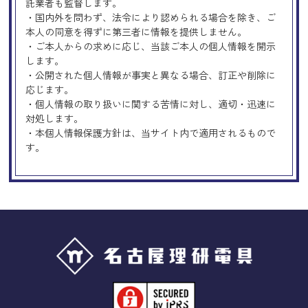
託業者も監督します。
・国内外を問わず、法令により認められる場合を除き、ご
本人の同意を得ずに第三者に情報を提供しません。
・ご本人からの求めに応じ、当該ご本人の個人情報を開示
します。
・公開された個人情報が事実と異なる場合、訂正や削除に
応じます。
・個人情報の取り扱いに関する苦情に対し、適切・迅速に
対処します。
・本個人情報保護方針は、当サイト内で適用されるもので
す。
Googleアナリティクスの使用につい
て
当サイトでは、より良いサービスの提供、またユーザビリ
ティの向上のため、Googleアナリティクスを使用し、当サ
イトの利用状況などのデータ収集及び解析を行っておりま
す。その際、「Cookie」を通じて、Googleがお客様のIPア
ドレスなどの情報を収集する場合がありますが、