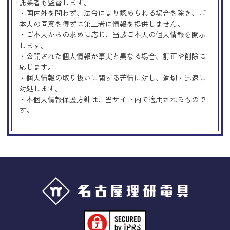
託業者も監督します。
・国内外を問わず、法令により認められる場合を除き、ご
本人の同意を得ずに第三者に情報を提供しません。
・ご本人からの求めに応じ、当該ご本人の個人情報を開示
します。
・公開された個人情報が事実と異なる場合、訂正や削除に
応じます。
・個人情報の取り扱いに関する苦情に対し、適切・迅速に
対処します。
・本個人情報保護方針は、当サイト内で適用されるもので
す。
Googleアナリティクスの使用につい
て
当サイトでは、より良いサービスの提供、またユーザビリ
ティの向上のため、Googleアナリティクスを使用し、当サ
イトの利用状況などのデータ収集及び解析を行っておりま
す。その際、「Cookie」を通じて、Googleがお客様のIPア
ドレスなどの情報を収集する場合がありますが、