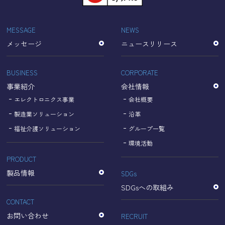
「Cookie」で収集される情報は個人を特定できるものでは
ありません。
収集されたデータはGoogleのプライバシーポリシーにおい
MESSAGE
NEWS
て管理されます。
メッセージ
ニュースリリース
なお、当サイトのご利用をもって、上述の方法・目的にお
いてGoogle及び当サイトが行うデータ処理に関し、お客様
にご承諾いただいたものとみなします。
BUSINESS
CORPORATE
【Googleのプライバシーポリシー】
事業紹介
会社情報
https://policies.google.com/privacy?hl=ja
https://policies.google.com/technologies/partner-sites?
エレクトロニクス事業
会社概要
hl=ja
製造業ソリューション
沿革
福祉介護ソリューション
グループ一覧
個人情報に関するお問い合わせ窓口
環境活動
PRODUCT
名古屋理研電具株式会社
TEL：052-833-1248
製品情報
SDGs
SDGsへの取組み
CONTACT
お問い合わせ
RECRUIT